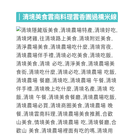
｜清境美食雲南料理雲香園過橋米線