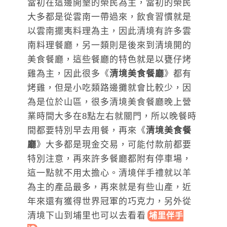
當初在這邊開墾的榮民為主，當初的榮民
大多都是從雲南一帶過來，飲食習慣就是
以雲南擺夷料理為主，因此清境有許多雲
南料理餐廳，另一類則是後來到清境開的
美食餐廳，這些餐廳的特色就是以甕仔烤
雞為主，因此很多《
清境美食餐廳
》都有
烤雞，但是小吃類路邊攤就會比較少，因
為是位於山區，很多清境美食餐廳晚上營
業時間大多在8點左右就關門，所以晚餐時
間都要特別早去用餐，再來《
清境美食餐
廳
》大多都是現金交易，可能付款前都要
特別注意，再來許多餐廳都附有停車場，
這一點就不用太擔心。清境伴手禮就以羊
為主的產品最多，再來就是有些山產，近
年來還有獲得世界冠軍的巧克力，另外從
清境下山到埔里也可以去看
看
埔里伴手