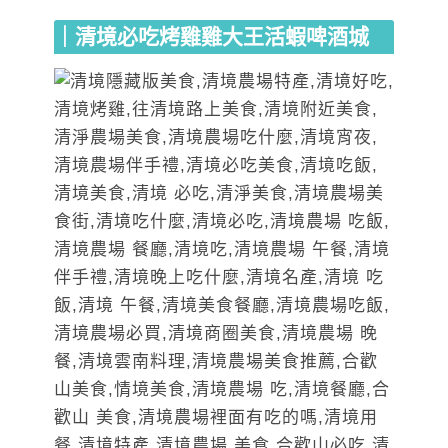
｜清境必吃烤雞雞大王活蝦啤酒城