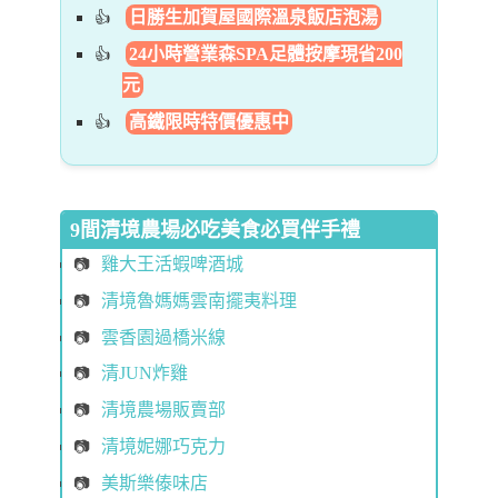
日勝生加賀屋國際溫泉飯店泡湯
24小時營業森SPA足體按摩現省200
元
高鐵限時特價優惠中
9間清境農場必吃美食必買伴手禮
雞大王活蝦啤酒城
清境魯媽媽雲南擺夷料理
雲香園過橋米線
清JUN炸雞
清境農場販賣部
清境妮娜巧克力
美斯樂傣味店