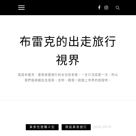
布雷克的出走旅行
視界
我是布雷克，愛美食愛旅行的女兒控老爸，一生只活這麼一次，所以
我們值得瘋狂去冒險，走吧，跟我一起踏上世界的旅程吧。
2021-07-11
美食住宿懶人包
南投美食旅行