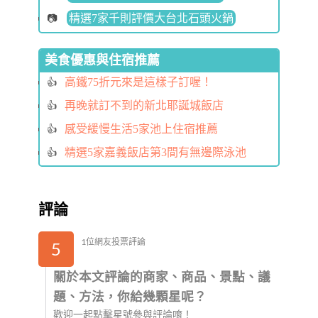
精選7家千則評價大台北石頭火鍋
美食優惠與住宿推薦
高鐵75折元來是這樣子訂喔！
再晚就訂不到的新北耶誕城飯店
感受緩慢生活5家池上住宿推薦
精選5家嘉義飯店第3間有無邊際泳池
評論
1位網友投票評論
5
關於本文評論的商家、商品、景點、議
題、方法，你給幾顆星呢？
歡迎一起點擊星號參與評論唷！