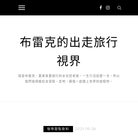
布雷克的出走旅行
視界
我是布雷克，愛美食愛旅行的女兒控老爸，一生只活這麼一次，所以
我們值得瘋狂去冒險，走吧，跟我一起踏上世界的旅程吧。
2021-09-26
咖啡甜點飲料