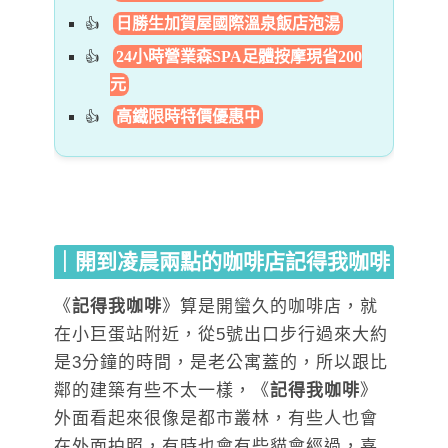
日勝生加賀屋國際溫泉飯店泡湯
24小時營業森SPA足體按摩現省200
元
高鐵限時特價優惠中
｜開到凌晨兩點的咖啡店記得我咖啡
《
記得我咖啡
》算是開蠻久的咖啡店，就
在小巨蛋站附近，從5號出口步行過來大約
是3分鐘的時間，是老公寓蓋的，所以跟比
鄰的建築有些不太一樣，《
記得我咖啡
》
外面看起來很像是都市叢林，有些人也會
在外面拍照，有時也會有些貓會經過，喜