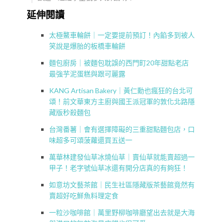
延伸閱讀
太極鰲車輪餅｜一定要提前預訂！內餡多到被人
笑說是爆胎的板橋車輪餅
麵包廚房｜被麵包耽誤的西門町20年甜點老店
最強芋泥蛋糕與跟可麗露
KANG Artisan Bakery｜黃仁勳也瘋狂的台北可
頌！前文華東方主廚與國王派冠軍的敦化北路隱
藏版秒殺麵包
台灣番薯｜會有選擇障礙的三重甜點麵包店，口
味超多可頌菠蘿還買五送一
萬華林建發仙草冰燒仙草｜賣仙草就能賣超過一
甲子！老字號仙草冰還有開分店真的有夠狂！
如意坊文藝茶館｜民生社區隱藏版茶藝館竟然有
賣超好吃鮮魚料理定食
一粒沙咖啡館｜萬里野柳咖啡廳望出去就是大海