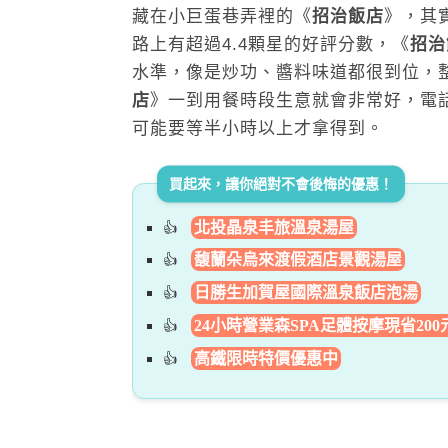
藏在小巨蛋巷弄裡的《
招治飯店
》，其
路上有超過4.4顆星的好評分數，《
招治
水準，像是炒功、醬料味道都很到位，
店
》一到用餐時段生意就會非常好，電
可能要等半小時以上才拿得到。
買起來，讓你絕對不會後悔的優惠！
北投晶泉丰旅溫泉湯屋
馥蘭朵烏來渡假酒店景觀湯屋
日勝生加賀屋國際溫泉飯店泡湯
24小時營業森SPA足體按摩現省200
高鐵限時特價優惠中