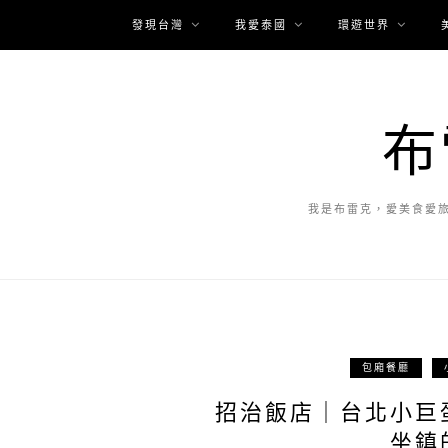
發現台灣
我愛泰國
環遊世界
布
我是布雷克，愛美食愛
包廂餐廳
招治飯店｜台北小巨
坐鎮