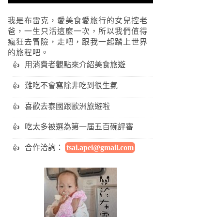
我是布雷克，愛美食愛旅行的女兒控老
爸，一生只活這麼一次，所以我們值得
瘋狂去冒險，走吧，跟我一起踏上世界
的旅程吧。
用消費者觀點來介紹美食旅遊
難吃不會寫除非吃到很生氣
喜歡去泰國跟歐洲旅遊啦
吃太多被選為第一屆五百碗評審
合作洽詢：
tsai.apei@gmail.com