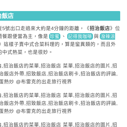
治飯店
從5號出口走過來大約是4分鐘的距離，《
招治飯店
》位
簡餐跟便當為主，像
是
、
與
珍蜜
記得我咖啡
潑辣涼
》這樣子賣中式合菜料理的，算是蠻異類的，而且外
的中式熱菜，也是很妙。