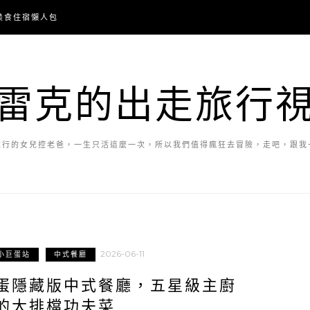
美食住宿懶人包
雷克的出走旅行
旅行的女兒控老爸，一生只活這麼一次，所以我們值得瘋狂去冒險，走吧，跟我
2026-06-11
小巨蛋站
中式餐廳
蛋隱藏版中式餐廳，五星級主廚
的大排檔功夫菜