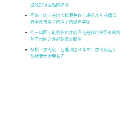
滋味記得要點四神湯
阿來羊肉｜在地人私藏美食！超過70年花壇公
有零售市場羊肉湯羊肉爐老字號
阿三肉圓｜最強彰化炸肉圓光是網路評價破萬則
除了肉圓之外必點龍骨髓湯
榕樹下爌肉飯｜在地超過50年彰化爌肉飯老字
號就藏大樹旁巷弄