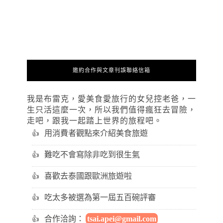
邀約合作與文章刊誤聯絡信箱
我是布雷克，愛美食愛旅行的女兒控老爸，一
生只活這麼一次，所以我們值得瘋狂去冒險，
走吧，跟我一起踏上世界的旅程吧。
用消費者觀點來介紹美食旅遊
難吃不會寫除非吃到很生氣
喜歡去泰國跟歐洲旅遊啦
吃太多被選為第一屆五百碗評審
合作洽詢：
tsai.apei@gmail.com