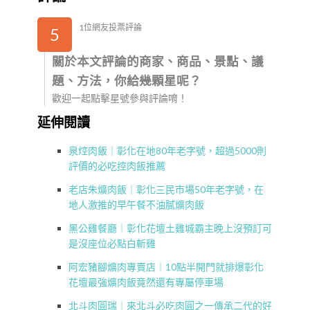
1位網友投票評論
5
關於本文評論的商家、商品、景點、議
題、方法，你給幾顆星呢？
歡迎一起點擊星號參與評論唷！
延伸閱讀
泉焢肉飯｜彰化在地80年老字號，超過5000則
評價的必吃控肉飯推薦
老店朱爌肉飯｜彰化三民市場50年老字號，在
地人激推的早午餐不油膩爌肉飯
黑公雞餐廳｜彰化花壇土雞城霸主晚上沒預訂可
是沒座位必點白斬雞
阿宏豬腳爌肉專賣店｜10點半開門就排爆彰化
花壇最強爌肉飯竟然還有專屬停車場
北斗肉圓瑞｜來北斗必吃肉圓之一傳承二代的好