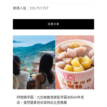
累積人氣：151,717,757
近期文章
阿柑姨芋圓｜九份無敵海景配芋圓冰的60年老
店，竟然還拿到米其林必比登推薦