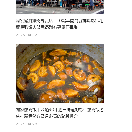
阿宏豬腳爌肉專賣店｜10點半開門就排爆彰化花
壇最強爌肉飯竟然還有專屬停車場
2026-04-02
謝家爌肉飯｜超過30年經典味道的彰化爌肉飯老
店推薦竟然有潤月必買的豬腳禮盒
2025-04-28