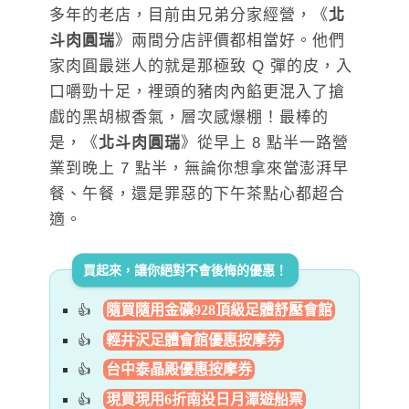
多年的老店，目前由兄弟分家經營，《
北
斗肉圓瑞
》兩間分店評價都相當好。他們
家肉圓最迷人的就是那極致 Q 彈的皮，入
口嚼勁十足，裡頭的豬肉內餡更混入了搶
戲的黑胡椒香氣，層次感爆棚！最棒的
是，《
北斗肉圓瑞
》從早上 8 點半一路營
業到晚上 7 點半，無論你想拿來當澎湃早
餐、午餐，還是罪惡的下午茶點心都超合
適。
買起來，讓你絕對不會後悔的優惠！
隨買隨用金礦928頂級足體舒壓會館
輕井沢足體會館優惠按摩券
台中泰晶殿優惠按摩券
現買現用6折南投日月潭遊船票