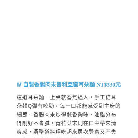
自製香腸肉末普利亞貓耳朵麵 NT$330元
這道耳朵麵一上桌就香氣逼人，手工貓耳
朵麵Q彈有咬勁，每一口都能感受到主廚的
細節。香腸肉末炒得鹹香夠味，油脂分布
得剛好不會膩，青花菜末則在口中帶來清
爽感，讓整道料理吃起來層次豐富又不失