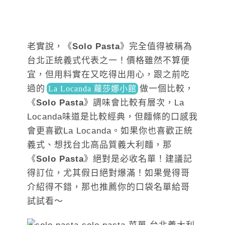
老實說，《
Solo Pasta
》完全值得被稱為
台北正統義式代表之一！價格雖然不算便
宜，但用料實在又吃得出用心，跟之前吃
過的
做
一個比較，
La Locanda 蘿莎娜小館
《
Solo Pasta
》調味會比較有層次，La
Locanda味道是比較經典，但麵條的口感我
會更喜歡La Locanda。如果你也喜歡正統
義式、想找台北高品質義大利麵，那
《
Solo Pasta
》絕對是必收名單！建議記
得訂位，尤其假日絕對爆滿！如果覺得哥
介紹得不錯，那也推薦你的口袋名單給哥
試試看～