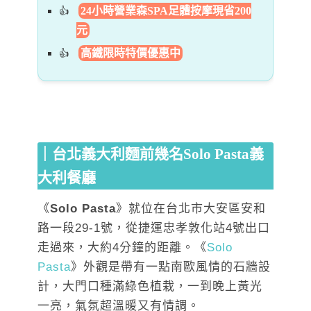
24小時營業森SPA足體按摩現省200
元
高鐵限時特價優惠中
｜台北義大利麵前幾名
Solo Pasta義
大利餐廳
《
Solo Pasta
》就位在台北市大安區安和
路一段29-1號，從捷運忠孝敦化站4號出口
走過來，大約4分鐘的距離。《
Solo
Pasta
》外觀是帶有一點南歐風情的石牆設
計，大門口種滿綠色植栽，一到晚上黃光
一亮，氣氛超溫暖又有情調。