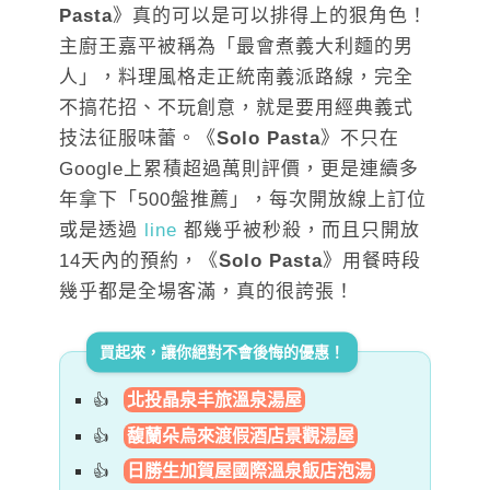
Pasta
》真的可以是可以排得上的狠角色！
主廚王嘉平被稱為「最會煮義大利麵的男
人」，料理風格走正統南義派路線，完全
不搞花招、不玩創意，就是要用經典義式
技法征服味蕾。《
Solo Pasta
》不只在
Google上累積超過萬則評價，更是連續多
年拿下「500盤推薦」，每次開放線上訂位
或是透過
line
都幾乎被秒殺，而且只開放
14天內的預約，《
Solo Pasta
》用餐時段
幾乎都是全場客滿，真的很誇張！
買起來，讓你絕對不會後悔的優惠！
北投晶泉丰旅溫泉湯屋
馥蘭朵烏來渡假酒店景觀湯屋
日勝生加賀屋國際溫泉飯店泡湯