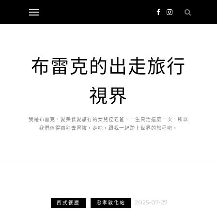
布雷克的出走旅行
視界
我是布雷克，愛美食愛旅行的女兒控老爸，一生只活這麼一次，所以
我們值得瘋狂去冒險，走吧，跟我一起踏上世界的旅程吧。
2025-07-27
西式餐廳
忠孝敦化站