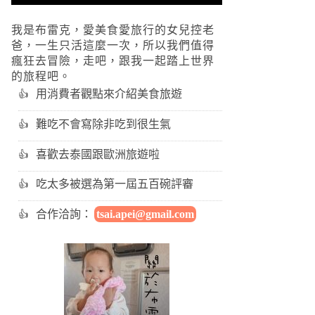
我是布雷克，愛美食愛旅行的女兒控老
爸，一生只活這麼一次，所以我們值得
瘋狂去冒險，走吧，跟我一起踏上世界
的旅程吧。
用消費者觀點來介紹美食旅遊
難吃不會寫除非吃到很生氣
喜歡去泰國跟歐洲旅遊啦
吃太多被選為第一屆五百碗評審
合作洽詢：
tsai.apei@gmail.com