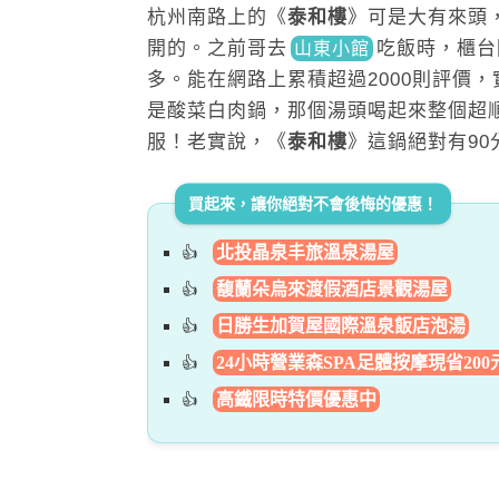
杭州南路上的《
泰和樓
》可是大有來頭
開的。之前
哥去
吃飯時，櫃
台
山東小館
多。能在網路上累積超過2000則評價
是酸菜白肉鍋，那個湯頭喝起來整個超
服！老實說，《
泰和樓
》這鍋絕對有9
買起來，讓你絕對不會後悔的優惠！
北投晶泉丰旅溫泉湯屋
馥蘭朵烏來渡假酒店景觀湯屋
日勝生加賀屋國際溫泉飯店泡湯
24小時營業森SPA足體按摩現省200
高鐵限時特價優惠中