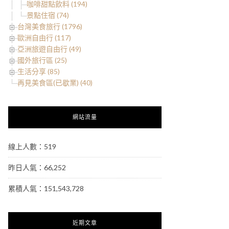
咖啡甜點飲料 (194)
景點住宿 (74)
台灣美食旅行 (1796)
歐洲自由行 (117)
亞洲旅遊自由行 (49)
國外旅行區 (25)
生活分享 (85)
再見美食區(已歇業) (40)
網站流量
線上人數：519
昨日人氣：66,252
累積人氣：151,543,728
近期文章