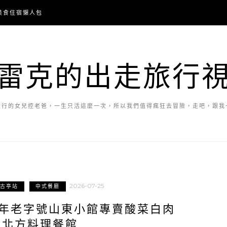
美食住宿懶人包
雷克的出走旅行
旅行的女兒控老爸，一生只活這麼一次，所以我們值得瘋狂去冒險，走吧，跟我
2026-07-25
古亭站
中式餐廳
0年老字號山東小館專賣酸菜白肉
的北方料理餐館