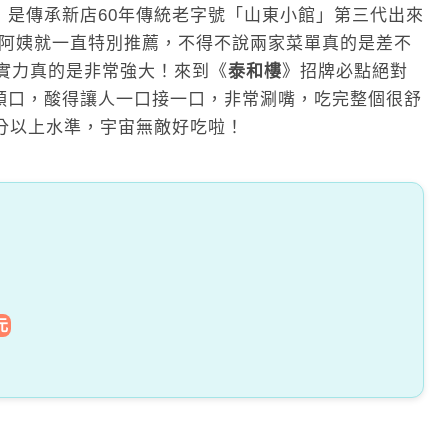
，是傳承新店60年傳統老字號「山東小館」第三代出來
阿姨就一直特別推薦，不得不說兩家菜單真的是差不
，實力真的是非常強大！來到《
泰和樓
》招牌必點絕對
順口，酸得讓人一口接一口，非常涮嘴，吃完整個很舒
0分以上水準，宇宙無敵好吃啦！
元