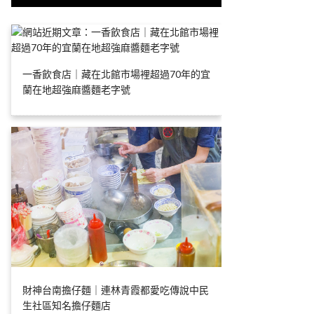
一香飲食店｜藏在北館市場裡超過70年的宜
蘭在地超強麻醬麵老字號
財神台南擔仔麵｜連林青霞都愛吃傳說中民
生社區知名擔仔麵店