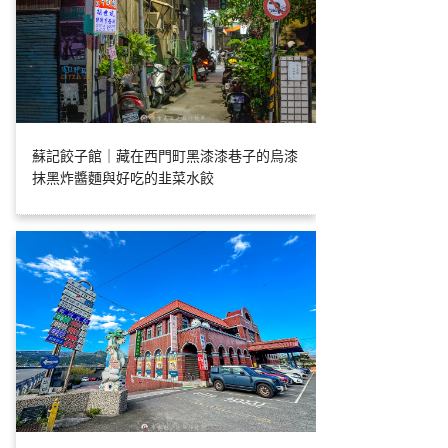
蘇記餃子館｜藏在西門町黑漆漆巷子的烏漆
抹黑炸醬麵與好吃的韭菜水餃