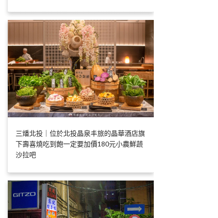
三燔北投｜位於北投晶泉丰旅的晶華酒店旗
下壽喜燒吃到飽一定要加價180元小農鮮蔬
沙拉吧