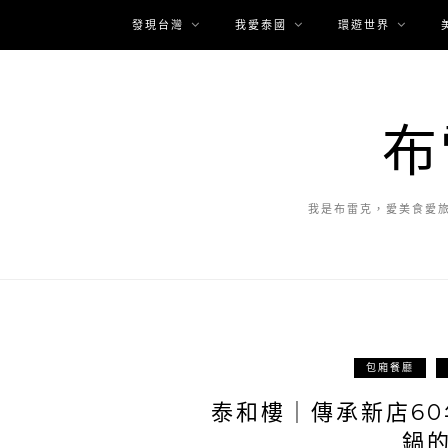
發現台灣
我愛泰國
環遊世界
布
我是布雷克，愛美食愛
包廂餐廳
泰和樓｜傳承新店6
鍋