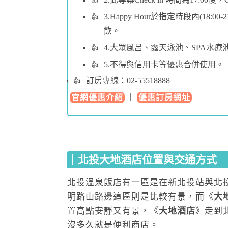
3.Happy Hour於指定時段內(18
飲。
4.大眾風呂、露天泳池、SPA水
5.不得與信用卡等優惠合併使用。
訂房專線：02-55518888
｜
官網優惠介紹
優惠訂房網址
｜北投大地酒店位置與交通方式
北投溫泉飯店有一區是在新北投站與北
明路山路邊這區則是比較有景，而《
大
置高點安靜又有景，《
大地酒店
》走到
沒多久就是便利商店。