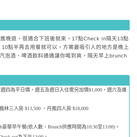
晚退，很適合下班後就來，17點Check in隔天13點
方式供應，10點半再去用餐就可以，方案最吸引人的地方是晚上
酒、汽泡酒、啤酒飲料通通讓你喝到爽，隔天早上brunch
」
1 (週一至週四為平日價，週五及週日入住需另加價$1,000，週六及連
三人房 $13,500 、丹鳳四人房 $18,000
豪華早午餐(依人數，Brunch供應時間為10:30至13:00)。
heck out為下午13:00。