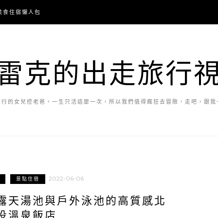
美食住宿懶人包
雷克的出走旅行
旅行的女兒控老爸，一生只活這麼一次，所以我們值得瘋狂去冒險，走吧，跟我
2022-06-06
景點住宿
露天湯池與戶外泳池的高質感北
投溫泉飯店