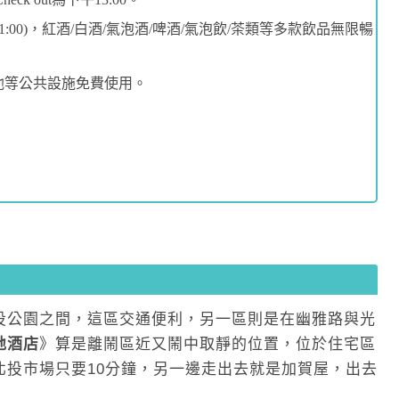
:00-21:00)，紅酒/白酒/氣泡酒/啤酒/氣泡飲/茶類等多款飲品無限暢
療池等公共設施免費使用。
投公園之間，這區交通便利，另一區則是在幽雅路與光
地酒店
》算是離鬧區近又鬧中取靜的位置，位於住宅區
北投市場只要10分鐘，另一邊走出去就是加賀屋，出去