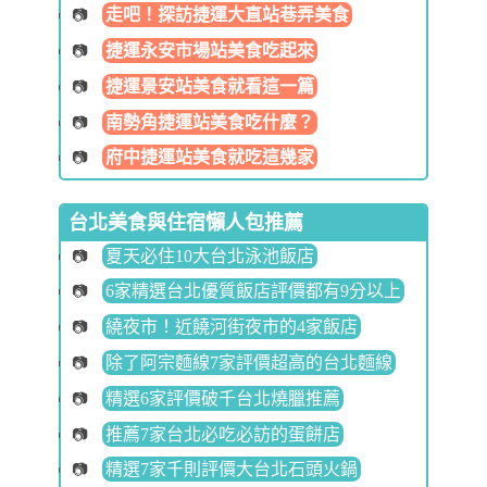
走吧！探訪捷運大直站巷弄美食
捷運永安市場站美食吃起來
捷運景安站美食就看這一篇
南勢角捷運站美食吃什麼？
府中捷運站美食就吃這幾家
台北美食與住宿懶人包推薦
夏天必住10大台北泳池飯店
6家精選台北優質飯店評價都有9分以上
繞夜市！近饒河街夜市的4家飯店
除了阿宗麵線7家評價超高的台北麵線
精選6家評價破千台北燒臘推薦
推薦7家台北必吃必訪的蛋餅店
精選7家千則評價大台北石頭火鍋