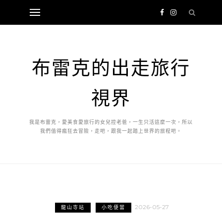
布雷克的出走旅行
視界
我是布雷克，愛美食愛旅行的女兒控老爸，一生只活這麼一次，所以
我們值得瘋狂去冒險，走吧，跟我一起踏上世界的旅程吧。
2026-05-27
龍山寺站
小吃便當