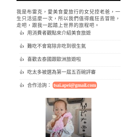
我是布雷克，愛美食愛旅行的女兒控老爸，一
生只活這麼一次，所以我們值得瘋狂去冒險，
走吧，跟我一起踏上世界的旅程吧。
用消費者觀點來介紹美食旅遊
難吃不會寫除非吃到很生氣
喜歡去泰國跟歐洲旅遊啦
吃太多被選為第一屆五百碗評審
合作洽詢：
tsai.apei@gmail.com