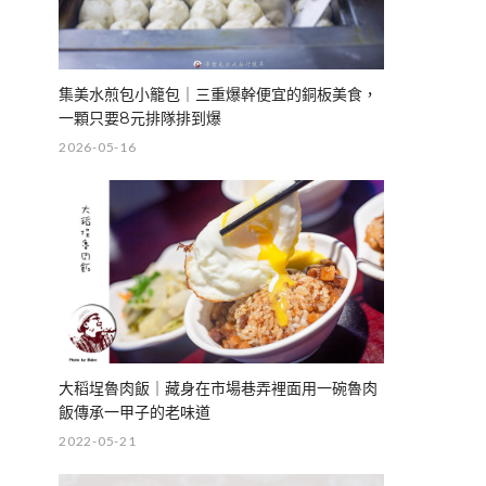
集美水煎包小籠包｜三重爆幹便宜的銅板美食，
一顆只要8元排隊排到爆
2026-05-16
大稻埕魯肉飯｜藏身在市場巷弄裡面用一碗魯肉
飯傳承一甲子的老味道
2022-05-21