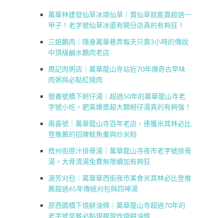
萬華林建發仙草冰燒仙草｜賣仙草就能賣超過一
甲子！老字號仙草冰還有開分店真的有夠狂！
三姐鵝肉｜隱身萬華巷弄每天只賣3小時的傳說
中頂級鹹水鵝肉老店
周記肉粥店｜萬華龍山寺站近70年傳奇古早味
肉粥與必點紅燒肉
營養號橋下蚵仔湯｜超過50年的萬華龍山寺老
字號小吃，肥美爆漿超大顆蚵仔湯真的有夠強！
兩喜號｜萬華龍山寺百年老店，連獲米其林必比
登推薦的招牌魷魚羹與炒米粉
梧州街原汁排骨湯｜萬華龍山寺夜市老字號排骨
湯，大骨清湯免費無限續加有夠狂
源芳刈包｜萬華華西街夜市美食米其林必比登推
薦超過65年傳統刈包與四神湯
原西園橋下燒餅油條｜萬華龍山寺超過70年的
老字號早餐必點現桿現炸燒餅油條