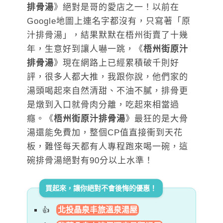
排骨湯
》絕對是哥的愛店之一！以前在
Google地圖上連名字都沒有，只寫著「原
汁排骨湯」，結果默默在梧州街賣了十幾
年，生意好到讓人嚇一跳，《
梧州街原汁
排骨湯
》現在網路上已經累積破千則好
評，很多人都大推，我跟你說，他們家的
湯頭喝起來自然清甜、不油不膩，排骨更
是燉到入口就骨肉分離，吃起來相當過
癮。《
梧州街原汁排骨湯
》最狂的是大骨
湯還能免費加，整個CP值直接衝到天花
板，難怪每天都有人專程跑來喝一碗，這
碗排骨湯絕對有90分以上水準！
買起來，讓你絕對不會後悔的優惠！
北投晶泉丰旅溫泉湯屋