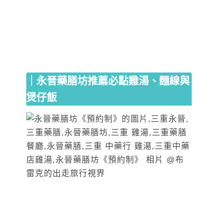
｜永晉藥膳坊推薦必點雞湯、麵線與
煲仔飯