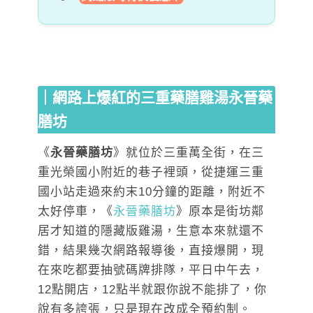
｜網路上爆紅的三重藥膳雞湯永晉藥
膳坊
《
永晉藥膳坊
》就位於三重萬全街，在三
重光榮國小附近的巷子裡頭，從捷運三重
國小站走過來約末10分鐘的距離，附近不
太好停車，《
永晉藥膳坊
》原本是街坊鄰
居才知道的隱藏版雞湯，生意本來就還不
錯，結果幾次網路報導後，直接爆開，現
在來吃都要抽號碼牌排隊，平日中午去，
12點開店，12點半就跟你說不能排了，你
說有多誇張，只是現在改成全預約制。