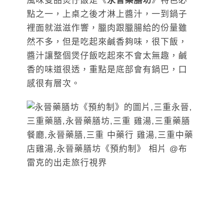
風味雙品煲仔飯是《
永晉藥膳坊
》特色必
點之一，上桌之後才淋上醬汁，一到鍋子
裡面就滋滋作響，臘肉跟臘腸給的份量雖
然不多，但是吃起來鹹香夠味，很下飯，
醬汁讓整個煲仔飯吃起來不會太無趣，鹹
香的味道很透，重點是底部會有鍋巴，口
感很有層次。