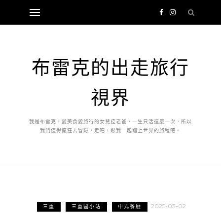
布雷克的出走旅行
視界
我是布雷克，愛美食愛旅行的女兒控老爸，一生只活這麼一次，所以
我們值得瘋狂去冒險，走吧，跟我一起踏上世界的旅程吧。
2025-03-02
三重
三重國小站
中式餐廳