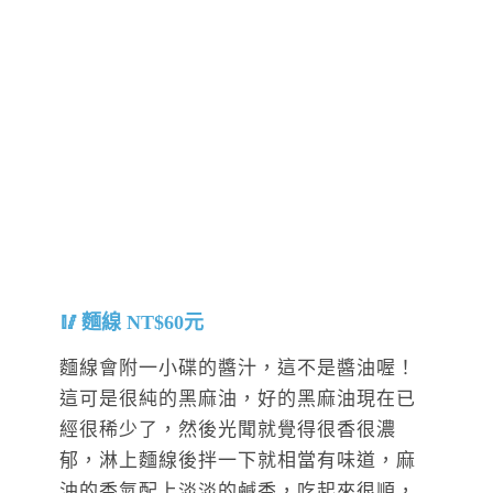
麵線 NT$60元
麵線會附一小碟的醬汁，這不是醬油喔！
這可是很純的黑麻油，好的黑麻油現在已
經很稀少了，然後光聞就覺得很香很濃
郁，淋上麵線後拌一下就相當有味道，麻
油的香氣配上淡淡的鹹香，吃起來很順，