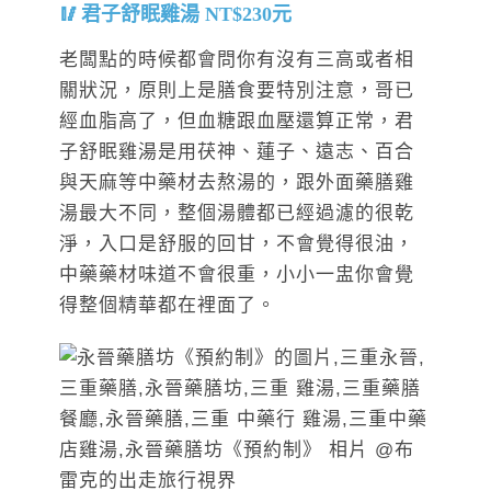
君子舒眠雞湯 NT$230元
老闆點的時候都會問你有沒有三高或者相
關狀況，原則上是膳食要特別注意，哥已
經血脂高了，但血糖跟血壓還算正常，君
子舒眠雞湯是用茯神、蓮子、遠志、百合
與天麻等中藥材去熬湯的，跟外面藥膳雞
湯最大不同，整個湯體都已經過濾的很乾
淨，入口是舒服的回甘，不會覺得很油，
中藥藥材味道不會很重，小小一盅你會覺
得整個精華都在裡面了。