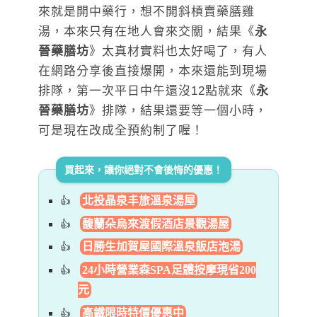
來就是開中藥行，想不開斜槓賣藥膳雞
湯，本來只有在地人會來交關，結果《
永
晉藥膳坊
》太真材實料也太好喝了，有人
在網路分享後直接爆開，本來還能到現場
排隊，第一次平日中午還沒12點就來《
永
晉藥膳坊
》排隊，結果還要等一個小時，
可是現在改成全預約制了喔！
買起來，讓你絕對不會後悔的優惠！
北投晶泉丰旅溫泉湯屋
馥蘭朵烏來渡假酒店景觀湯屋
日勝生加賀屋國際溫泉飯店泡湯
24小時營業森SPA足體按摩現省200
元
高鐵限時特價優惠中