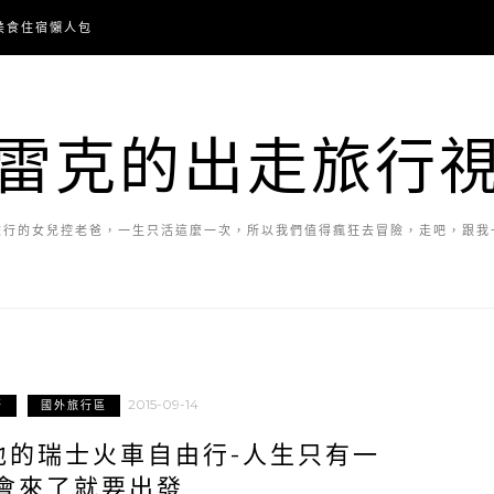
美食住宿懶人包
雷克的出走旅行
旅行的女兒控老爸，一生只活這麼一次，所以我們值得瘋狂去冒險，走吧，跟我
2015-09-14
行
國外旅行區
地的瑞士火車自由行-人生只有一
會來了就要出發