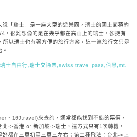
人說「瑞士」是一座大型的遊樂園，瑞士的國土面積約
1/4，很難想像的是在幾乎都在高山上的瑞士，卻擁有
路線，所以瑞士也有著方便的旅行方案，這一篇旅行文只是
始。
er、169travel)來查詢，通常都能找到不錯的票價，
->香港 or 新加坡->瑞士，這方式只有1次轉機，
得好都在三萬初至三萬三左右；第二種飛法：台北->上