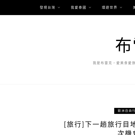
發現台灣
我愛泰國
環遊世界
布
我是布雷克，愛美食愛
歐洲自由
[旅行]下一趟旅行目
次機