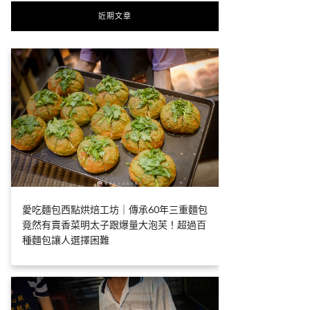
近期文章
愛吃麵包西點烘焙工坊｜傳承60年三重麵包
竟然有賣香菜明太子跟爆量大泡芙！超過百
種麵包讓人選擇困難