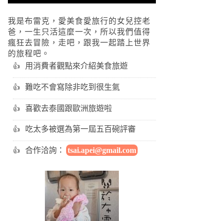
我是布雷克，愛美食愛旅行的女兒控老
爸，一生只活這麼一次，所以我們值得
瘋狂去冒險，走吧，跟我一起踏上世界
的旅程吧。
用消費者觀點來介紹美食旅遊
難吃不會寫除非吃到很生氣
喜歡去泰國跟歐洲旅遊啦
吃太多被選為第一屆五百碗評審
合作洽詢：
tsai.apei@gmail.com