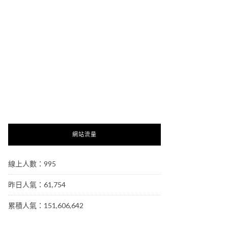
網站流量
線上人數：995
昨日人氣：61,754
累積人氣：151,606,642