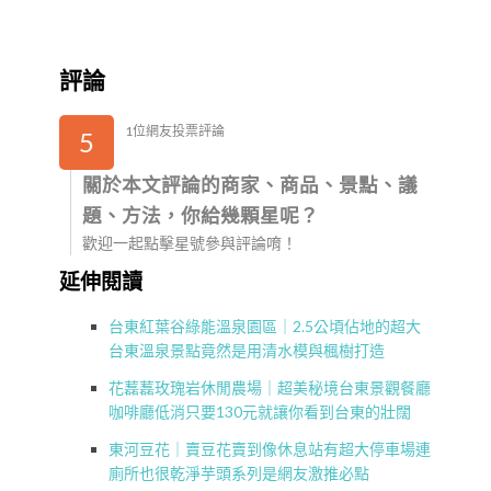
評論
1位網友投票評論
5
關於本文評論的商家、商品、景點、議
題、方法，你給幾顆星呢？
歡迎一起點擊星號參與評論唷！
延伸閱讀
台東紅葉谷綠能溫泉園區｜2.5公頃佔地的超大
台東溫泉景點竟然是用清水模與楓樹打造
花藞藞玫瑰岩休閒農場｜超美秘境台東景觀餐廳
咖啡廳低消只要130元就讓你看到台東的壯闊
東河豆花｜賣豆花賣到像休息站有超大停車場連
廁所也很乾淨芋頭系列是網友激推必點