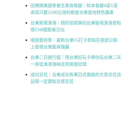
田媽媽東遊季養生美食餐館｜知本餐廳6菜1湯
桌菜只要1500元用的都是台東當地特色農產
台東新蘭漁港｜超好拍超美的台東秘境漁港景點
很Chill還能看日出
南迴藝術季｜最新台東IG打卡景點在南迴公路
上發現台東藍與瑰麗
台東二日遊行程｜用台東好玩卡帶你玩台東二天
一夜從漁港海味走到南迴壯闊
成功豆花｜台東成功有著日式風格的文青豆花店
記得一定要點豆漿豆花