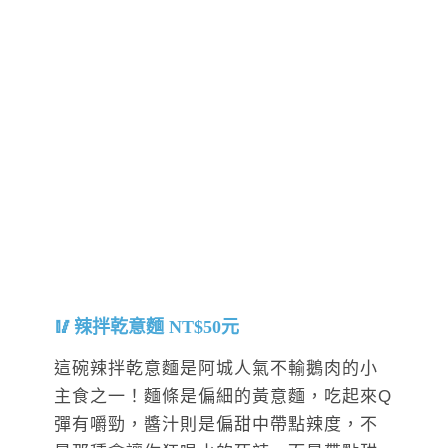
辣拌乾意麵 NT$50元
這碗辣拌乾意麵是阿城人氣不輸鵝肉的小
主食之一！麵條是偏細的黃意麵，吃起來Q
彈有嚼勁，醬汁則是偏甜中帶點辣度，不