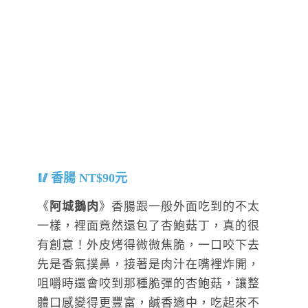
香腸 NT$90元
《
阿城鵝肉
》香腸跟一般外面吃到的不太
一樣，裡面竟然還包了杏鮑菇丁，真的很
有創意！外皮烤得微微焦脆，一口咬下去
先是香氣撲鼻，接著是肉汁在嘴裡炸開，
咀嚼時還會咬到那種脆彈的杏鮑菇，讓整
體口感變得更豐富，鹹香適中，吃起來不