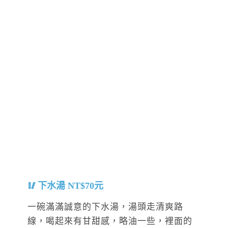
下水湯 NT$70元
一碗滿滿誠意的下水湯，湯頭走清爽路
線，喝起來有甘甜感，略油一些，裡面的