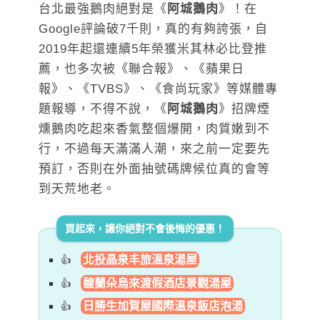
台北最強鵝肉絕對是《
阿城鵝肉
》！在
Google評論破7千則，真的有夠誇張，自
2019年起還連續5年榮獲米其林必比登推
薦，也多次被《聯合報》、《蘋果日
報》、《TVBS》、《食尚玩家》等媒體專
題報導，不得不說，《
阿城鵝肉
》招牌煙
燻鵝肉吃起來香氣整個爆開，肉質嫩到不
行，不過每天滿滿人潮，來之前一定要先
預訂，否則在外面抽號碼牌候位真的會等
到天荒地老。
買起來，讓你絕對不會後悔的優惠！
北投晶泉丰旅溫泉湯屋
馥蘭朵烏來渡假酒店景觀湯屋
日勝生加賀屋國際溫泉飯店泡湯