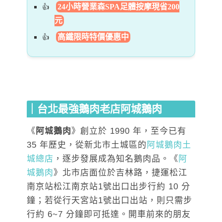
24小時營業森SPA足體按摩現省200
元
高鐵限時特價優惠中
｜台北最強鵝肉老店阿城鵝肉
《
阿城鵝肉
》創立於 1990 年，至今已有
35 年歷史，從新北市土城區的
阿城鵝肉土
城總店
，逐步發展成為知名鵝肉品。《
阿
城鵝肉
》北市店面位於吉林路，捷運松江
南京站松江南京站1號出口出步行約 10 分
鐘；若從行天宮站1號出口出站，則只需步
行約 6~7 分鐘即可抵達。開車前來的朋友