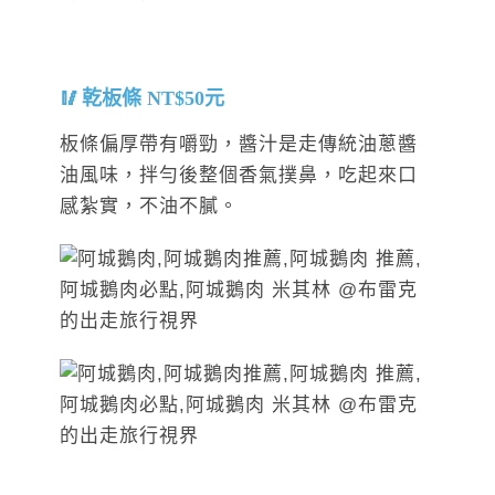
乾板條 NT$50元
板條偏厚帶有嚼勁，醬汁是走傳統油蔥醬
油風味，拌勻後整個香氣撲鼻，吃起來口
感紮實，不油不膩。