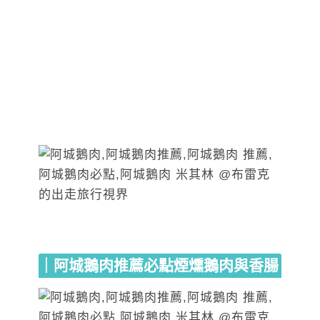
｜阿城鵝肉推薦必點煙燻鵝肉與香腸