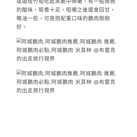
這道桂竹筍吃起來脆中帶嫩，有一點微微
的酸味，筍香十足，咀嚼之後還會回甘，
略油一些，可是搭配重口味的鵝肉剛剛
好。