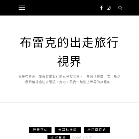
布雷克的出走旅行
視界
我是布雷克，愛美食愛旅行的女兒控老爸，一生只活這麼一次，所以
我們值得瘋狂去冒險，走吧，跟我一起踏上世界的旅程吧。
行天宮站
米其林推薦
松江南京站
2026-05-31
中式餐廳