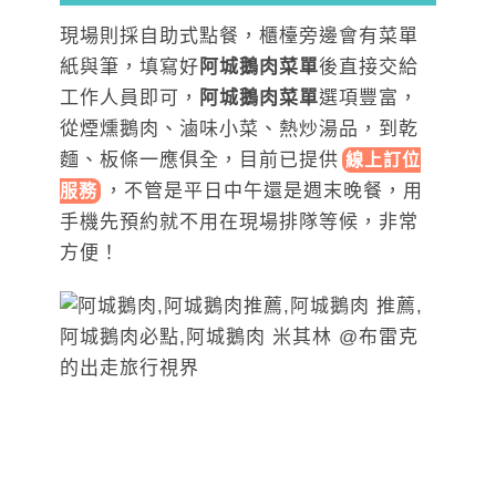
現場則採自助式點餐，櫃檯旁邊會有菜單
紙與筆，填寫好
阿城鵝肉菜單
後直接交給
工作人員即可，
阿城鵝肉菜單
選項豐富，
從煙燻鵝肉、滷味小菜、熱炒湯品，到乾
麵、板條一應俱全，目前已提
供
線上訂位
，
不管是平日中午還是週末晚餐，用
服務
手機先預約就不用在現場排隊等候，非常
方便！