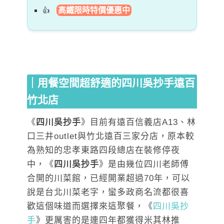
高鐵限時特價優惠中
｜用餐空間超舒適的四川吳抄手遠百
竹北店
《
四川吳抄手
》目前有遠百信義店A13、林
口三井outlet與竹北遠百三家分店，原本較
為熟知的忠孝東路四段總店在裝修停夜
中，《
四川吳抄手
》是由幾位四川老師傅
合開的川菜館，已經開業超過70年，可以
說是台北川菜老字，蠻多政商名流都很喜
歡這個味道而選擇來這聚餐，《
四川吳抄
手
》更厲害的是連四年都獲得米其林推