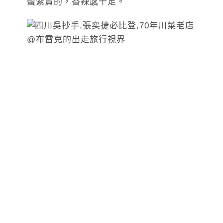
蠻紮實的，香辣感十足。