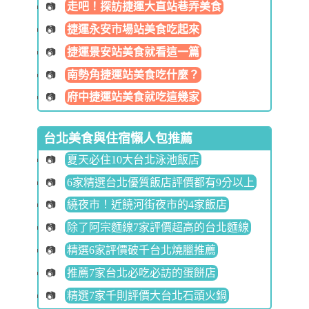
走吧！探訪捷運大直站巷弄美食
捷運永安市場站美食吃起來
捷運景安站美食就看這一篇
南勢角捷運站美食吃什麼？
府中捷運站美食就吃這幾家
台北美食與住宿懶人包推薦
夏天必住10大台北泳池飯店
6家精選台北優質飯店評價都有9分以上
繞夜市！近饒河街夜市的4家飯店
除了阿宗麵線7家評價超高的台北麵線
精選6家評價破千台北燒臘推薦
推薦7家台北必吃必訪的蛋餅店
精選7家千則評價大台北石頭火鍋