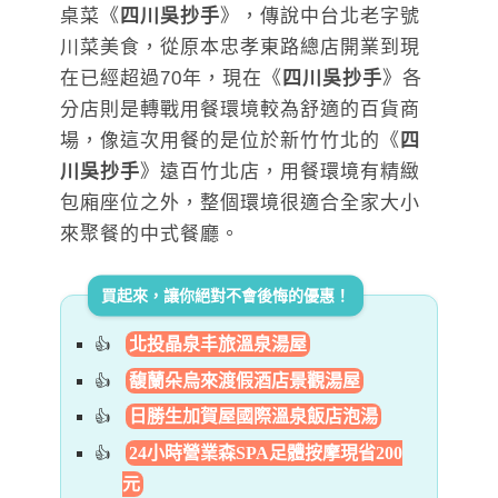
桌菜《
四川吳抄手
》，傳說中台北老字號
川菜美食，從原本忠孝東路總店開業到現
在已經超過70年，現在《
四川吳抄手
》各
分店則是轉戰用餐環境較為舒適的百貨商
場，像這次用餐的是位於新竹竹北的《
四
川吳抄手
》遠百竹北店，用餐環境有精緻
包廂座位之外，整個環境很適合全家大小
來聚餐的中式餐廳。
買起來，讓你絕對不會後悔的優惠！
北投晶泉丰旅溫泉湯屋
馥蘭朵烏來渡假酒店景觀湯屋
日勝生加賀屋國際溫泉飯店泡湯
24小時營業森SPA足體按摩現省200
元