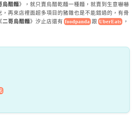
哥烏醋麵
》，就只賣烏醋乾麵一種麵，就賣到生意嚇嚇
吃，再來店裡面超多項目的豬雜也是不能錯過的，有骨
《
二哥烏醋麵
》汐止店還
有
跟
，
foodpanda
UberEats
元