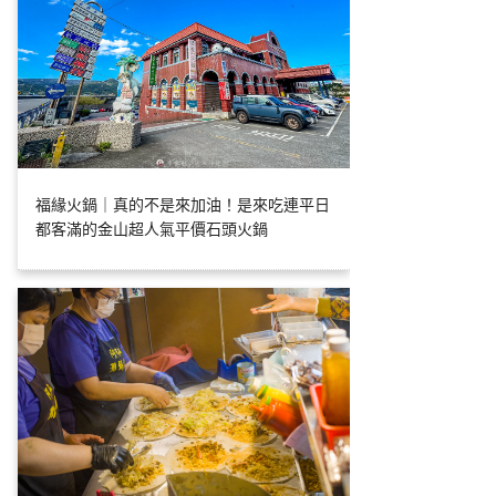
福緣火鍋｜真的不是來加油！是來吃連平日
都客滿的金山超人氣平價石頭火鍋