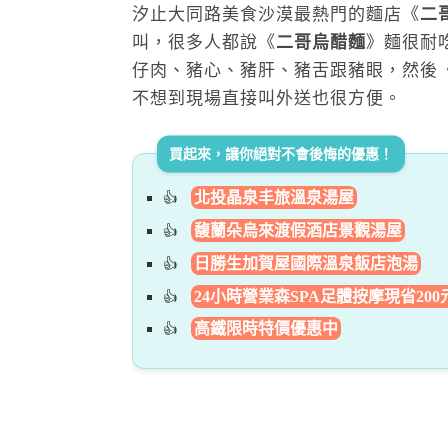
汐止大同路美食沙漠最熱門的麵店《
二
叫，很多人都說《
二哥烏醋麵
》麵很耐
仔肉、豬心、豬肝、豬舌跟豬眼，然後
不想到現場直接叫外送也很方便。
買起來，讓你絕對不會後悔的優惠！
北投晶泉丰旅溫泉湯屋
馥蘭朵烏來渡假酒店景觀湯屋
日勝生加賀屋國際溫泉飯店泡湯
24小時營業森SPA足體按摩現省200
高鐵限時特價優惠中