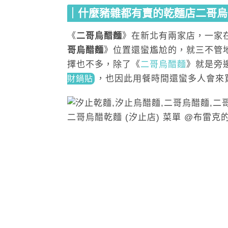
｜什麼豬雜都有賣的乾麵店二哥烏
《
二哥烏醋麵
》在新北有兩家店，一家
哥烏醋麵
》位置還蠻尷尬的，就三不管
擇也不多，除了《
二哥烏醋麵
》就是旁
，也因此用餐時間還蠻多人會來
財鍋貼