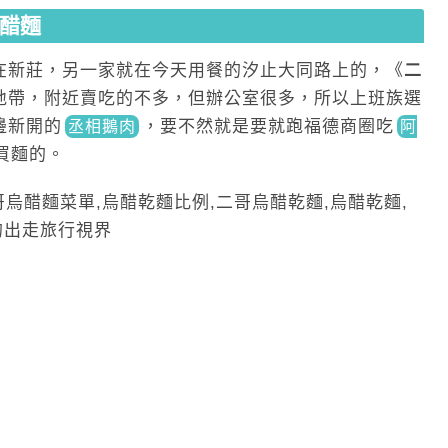
醋麵
在新莊，另一家就在今天用餐的汐止大同路上的，《
二
地帶，附近賣吃的不多，但辦公室很多，所以上班族選
邊新開
的
，要不然就是要就跑福德商圈
吃
丞相鵝肉
阿
買麵的。