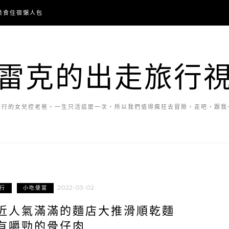
美食住宿懶人包
雷克的出走旅行
旅行的女兒控老爸，一生只活這麼一次，所以我們值得瘋狂去冒險，走吧，跟我
2022-03-02
行
小吃便當
近人氣滿滿的麵店大推滑順乾麵
有嚼勁的骨仔肉