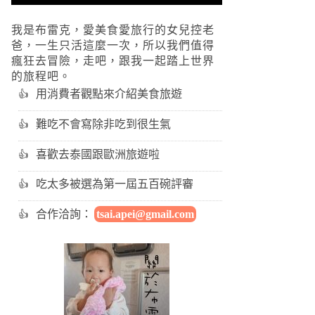
我是布雷克，愛美食愛旅行的女兒控老
爸，一生只活這麼一次，所以我們值得
瘋狂去冒險，走吧，跟我一起踏上世界
的旅程吧。
用消費者觀點來介紹美食旅遊
難吃不會寫除非吃到很生氣
喜歡去泰國跟歐洲旅遊啦
吃太多被選為第一屆五百碗評審
合作洽詢：
tsai.apei@gmail.com