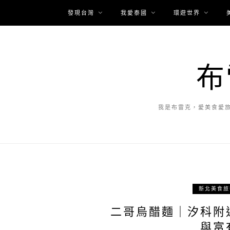
發現台灣
我愛泰國
環遊世界
布
我是布雷克，愛美食愛
新北美食旅
二哥烏醋麵｜汐科附
與富