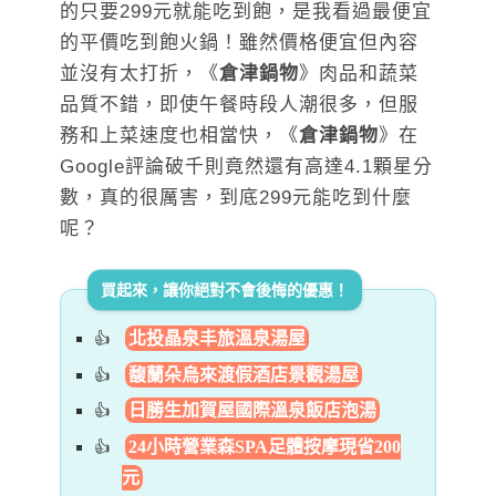
的只要299元就能吃到飽，是我看過最便宜
的平價吃到飽火鍋！雖然價格便宜但內容
並沒有太打折，《
倉津鍋物
》肉品和蔬菜
品質不錯，即使午餐時段人潮很多，但服
務和上菜速度也相當快，《
倉津鍋物
》在
Google評論破千則竟然還有高達4.1顆星分
數，真的很厲害，到底299元能吃到什麼
呢？
買起來，讓你絕對不會後悔的優惠！
北投晶泉丰旅溫泉湯屋
馥蘭朵烏來渡假酒店景觀湯屋
日勝生加賀屋國際溫泉飯店泡湯
24小時營業森SPA足體按摩現省200
元