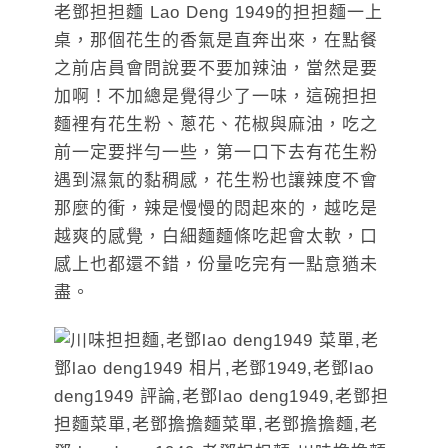
老鄧担担麵 Lao Deng 1949的担担麵一上
桌，那個花生的香氣是直奔出來，在點餐
之前店員會問說要不要加辣油，當然是要
加啊！不加總是覺得少了一味，這碗担担
麵裡有花生粉、蔥花、花椒與麻油，吃之
前一定要拌勻一些，第一口下去有花生粉
遇到濕氣的黏稠感，花生粉也讓辣度不會
那麼的衝，辣是慢慢的悶起來的，越吃是
越爽的感覺，白細麵麵條吃起會太軟，口
感上也都還不錯，份量吃完有一點意猶未
盡。