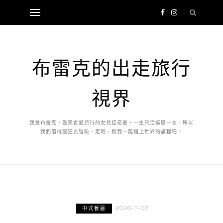
布雷克的出走旅行
視界
我是布雷克，愛美食愛旅行的女兒控老爸，一生只活這麼一次，所以
我們值得瘋狂去冒險，走吧，跟我一起踏上世界的旅程吧。
2020-11-02
中式餐廳