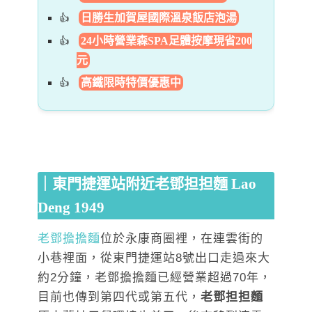
日勝生加賀屋國際溫泉飯店泡湯
24小時營業森SPA足體按摩現省200
元
高鐵限時特價優惠中
｜東門捷運站附近老鄧担担麵 Lao
Deng 1949
老鄧擔擔麵
位於永康商圈裡，在連雲街的
小巷裡面，從東門捷運站8號出口走過來大
約2分鐘，老鄧擔擔麵已經營業超過70年，
目前也傳到第四代或第五代，
老鄧担担麵