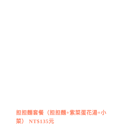
担担麵套餐（担担麵+紫菜蛋花湯+小
菜） NT$135元