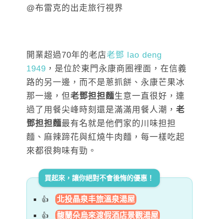
開業超過70年的老店
老鄧 lao deng
1949
，是位於東門永康商圈裡面，在信義
路的另一邊，而不是蔥抓餅、永康芒果冰
那一邊，但
老鄧担担麵
生意一直很好，連
過了用餐尖峰時刻還是滿滿用餐人潮，
老
鄧担担麵
最有名就是他們家的川味担担
麵、麻辣蹄花與紅燒牛肉麵，每一樣吃起
來都很夠味有勁。
買起來，讓你絕對不會後悔的優惠！
北投晶泉丰旅溫泉湯屋
馥蘭朵烏來渡假酒店景觀湯屋