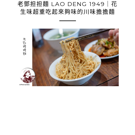
老鄧担担麵 LAO DENG 1949｜花
生味超重吃起來夠味的川味擔擔麵