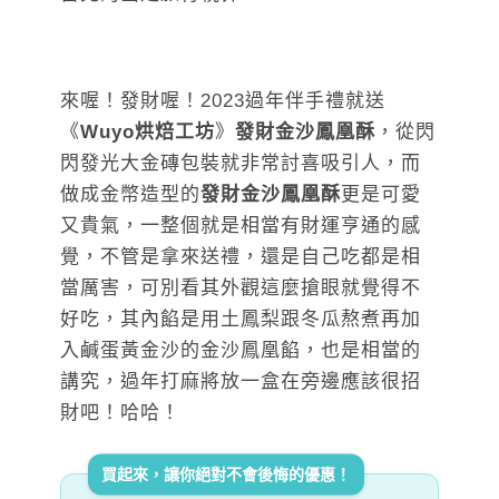
來喔！發財喔！2023過年伴手禮就送
《
Wuyo烘焙工坊
》
發財金沙鳳凰酥
，從閃
閃發光大金磚包裝就非常討喜吸引人，而
做成金幣造型的
發財金沙鳳凰酥
更是可愛
又貴氣，一整個就是相當有財運亨通的感
覺，不管是拿來送禮，還是自己吃都是相
當厲害，可別看其外觀這麼搶眼就覺得不
好吃，其內餡是用土鳳梨跟冬瓜熬煮再加
入鹹蛋黃金沙的金沙鳳凰餡，也是相當的
講究，過年打麻將放一盒在旁邊應該很招
財吧！哈哈！
買起來，讓你絕對不會後悔的優惠！