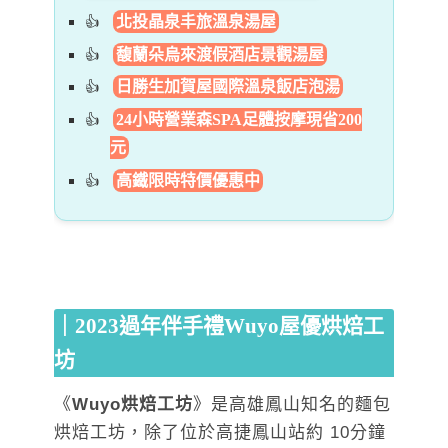
北投晶泉丰旅溫泉湯屋
馥蘭朵烏來渡假酒店景觀湯屋
日勝生加賀屋國際溫泉飯店泡湯
24小時營業森SPA足體按摩現省200
元
高鐵限時特價優惠中
｜2023過年伴手禮Wuyo屋優烘焙工
坊
《
Wuyo烘焙工坊
》是高雄鳳山知名的麵包
烘焙工坊，除了位於高捷鳳山站約 10分鐘