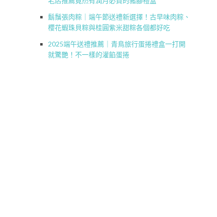
老店推薦竟然有潤月必買的豬腳禮盒
鬍鬚張肉粽｜端午節送禮新選擇！古早味肉粽、
櫻花蝦珠貝粽與桂圓紫米甜粽各個都好吃
2025端午送禮推薦｜青鳥旅行蛋捲禮盒一打開
就驚艷！不一樣的灌餡蛋捲