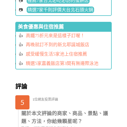
推薦7家台北必吃必訪的蛋餅店
精選7家千則評價大台北石頭火鍋
美食優惠與住宿推薦
高鐵75折元來是這樣子訂喔！
再晚就訂不到的新北耶誕城飯店
感受緩慢生活5家池上住宿推薦
精選5家嘉義飯店第3間有無邊際泳池
評論
1位網友投票評論
5
關於本文評論的商家、商品、景點、議
題、方法，你給幾顆星呢？