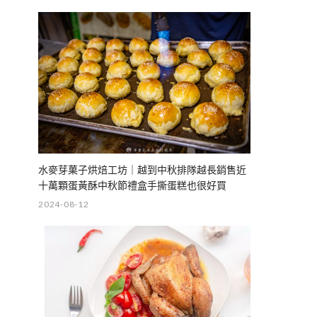
水麥芽菓子烘焙工坊｜越到中秋排隊越長銷售近
十萬顆蛋黃酥中秋節禮盒手撕蛋糕也很好買
2024-08-12