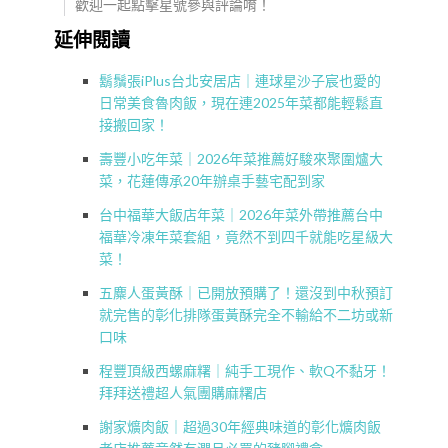
歡迎一起點擊星號參與評論唷！
延伸閱讀
鬍鬚張iPlus台北安居店｜連球星沙子宸也愛的
日常美食魯肉飯，現在連2025年菜都能輕鬆直
接搬回家！
壽豐小吃年菜｜2026年菜推薦好駿來聚圍爐大
菜，花蓮傳承20年辦桌手藝宅配到家
台中福華大飯店年菜｜2026年菜外帶推薦台中
福華冷凍年菜套組，竟然不到四千就能吃星級大
菜！
五麋人蛋黃酥｜已開放預購了！還沒到中秋預訂
就完售的彰化排隊蛋黃酥完全不輸給不二坊或新
口味
程豐頂級西螺麻糬｜純手工現作、軟Q不黏牙！
拜拜送禮超人氣團購麻糬店
謝家爌肉飯｜超過30年經典味道的彰化爌肉飯