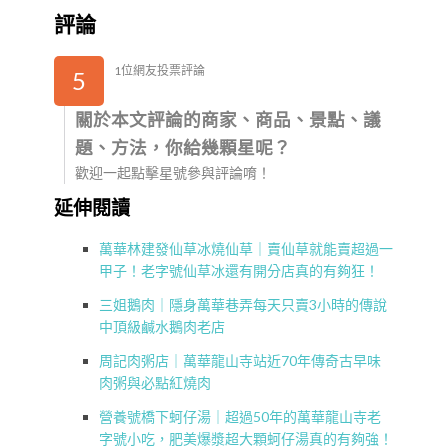
評論
1位網友投票評論
5
關於本文評論的商家、商品、景點、議
題、方法，你給幾顆星呢？
歡迎一起點擊星號參與評論唷！
延伸閱讀
萬華林建發仙草冰燒仙草｜賣仙草就能賣超過一
甲子！老字號仙草冰還有開分店真的有夠狂！
三姐鵝肉｜隱身萬華巷弄每天只賣3小時的傳說
中頂級鹹水鵝肉老店
周記肉粥店｜萬華龍山寺站近70年傳奇古早味
肉粥與必點紅燒肉
營養號橋下蚵仔湯｜超過50年的萬華龍山寺老
字號小吃，肥美爆漿超大顆蚵仔湯真的有夠強！