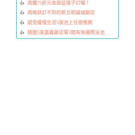
高鐵75折元來是這樣子訂喔！
再晚就訂不到的新北耶誕城飯店
感受緩慢生活5家池上住宿推薦
精選5家嘉義飯店第3間有無邊際泳池