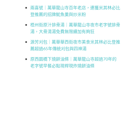
兩喜號｜萬華龍山寺百年老店，連獲米其林必比
登推薦的招牌魷魚羹與炒米粉
梧州街原汁排骨湯｜萬華龍山寺夜市老字號排骨
湯，大骨清湯免費無限續加有夠狂
源芳刈包｜萬華華西街夜市美食米其林必比登推
薦超過65年傳統刈包與四神湯
原西園橋下燒餅油條｜萬華龍山寺超過70年的
老字號早餐必點現桿現炸燒餅油條