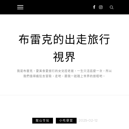
布雷克的出走旅行
視界
我是布雷克，愛美食愛旅行的女兒控老爸，一生只活這麼一次，所以
我們值得瘋狂去冒險，走吧，跟我一起踏上世界的旅程吧。
2025-02-12
龍山寺站
小吃便當