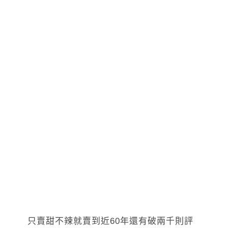
只賣甜不辣就賣到近60年還有破兩千則評