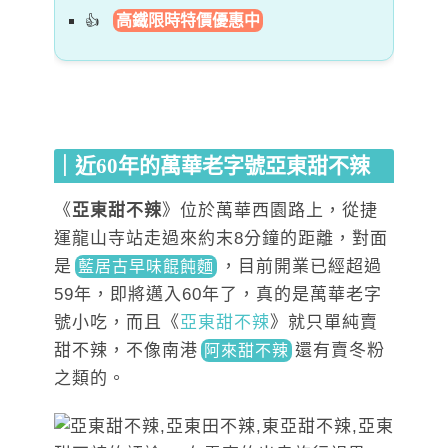
高鐵限時特價優惠中
｜近60年的萬華老字號亞東甜不辣
《
亞東甜不辣
》位於萬華西園路上，從捷
運龍山寺站走過來約末8分鐘的距離，對面
是
，目前開業已經超過
藍居古早味餛飩麵
59年
，即將邁入60年了，真的是萬華老字
號小吃，而且《
亞東甜不辣
》就只單純賣
甜不辣，不像南
港
還有賣冬粉
阿來甜不辣
之類的。