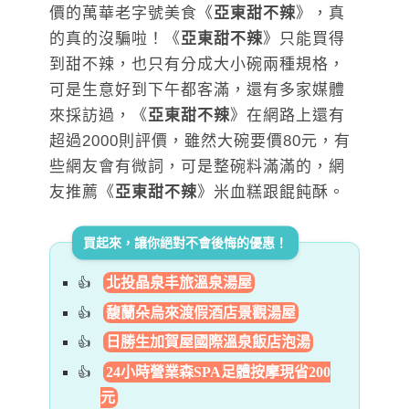
價的萬華老字號美食《
亞東甜不辣
》，真
的真的沒騙啦！《
亞東甜不辣
》只能買得
到甜不辣，也只有分成大小碗兩種規格，
可是生意好到下午都客滿，還有多家媒體
來採訪過，《
亞東甜不辣
》在網路上還有
超過2000則評價，雖然大碗要價80元，有
些網友會有微詞，可是整碗料滿滿的，網
友推薦《
亞東甜不辣
》米血糕跟餛飩酥。
買起來，讓你絕對不會後悔的優惠！
北投晶泉丰旅溫泉湯屋
馥蘭朵烏來渡假酒店景觀湯屋
日勝生加賀屋國際溫泉飯店泡湯
24小時營業森SPA足體按摩現省200
元