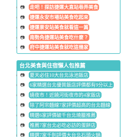
走吧！探訪捷運大直站巷弄美食
捷運永安市場站美食吃起來
捷運景安站美食就看這一篇
南勢角捷運站美食吃什麼？
府中捷運站美食就吃這幾家
台北美食與住宿懶人包推薦
夏天必住10大台北泳池飯店
6家精選台北優質飯店評價都有9分以上
繞夜市！近饒河街夜市的4家飯店
除了阿宗麵線7家評價超高的台北麵線
精選6家評價破千台北燒臘推薦
推薦7家台北必吃必訪的蛋餅店
精選7家千則評價大台北石頭火鍋