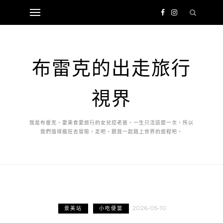
布雷克的出走旅行
視界
我是布雷克，愛美食愛旅行的女兒控老爸，一生只活這麼一次，所以
我們值得瘋狂去冒險，走吧，跟我一起踏上世界的旅程吧。
2026-05-10
景美站
小吃便當