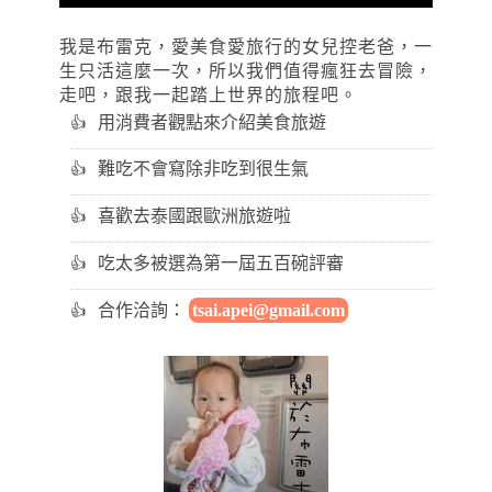
我是布雷克，愛美食愛旅行的女兒控老爸，一
生只活這麼一次，所以我們值得瘋狂去冒險，
走吧，跟我一起踏上世界的旅程吧。
用消費者觀點來介紹美食旅遊
難吃不會寫除非吃到很生氣
喜歡去泰國跟歐洲旅遊啦
吃太多被選為第一屆五百碗評審
合作洽詢：
tsai.apei@gmail.com