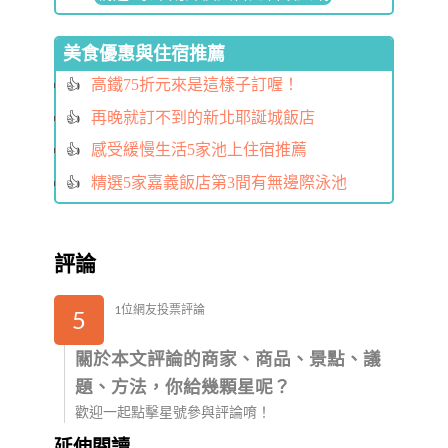
美食優惠與住宿推薦
高鐵75折元來是這樣子訂喔！
再晚就訂不到的新北耶誕城飯店
感受緩慢生活5家池上住宿推薦
精選5家嘉義飯店第3間有無邊際泳池
評論
1位網友投票評論
5
關於本文評論的商家、商品、景點、議
題、方法，你給幾顆星呢？
歡迎一起點擊星號參與評論唷！
延伸閱讀