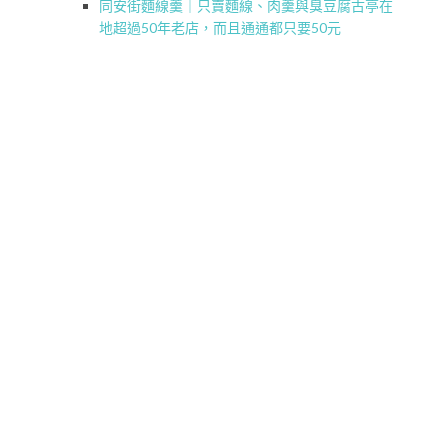
同安街麵線羹｜只賣麵線、肉羹與臭豆腐古亭在
地超過50年老店，而且通通都只要50元