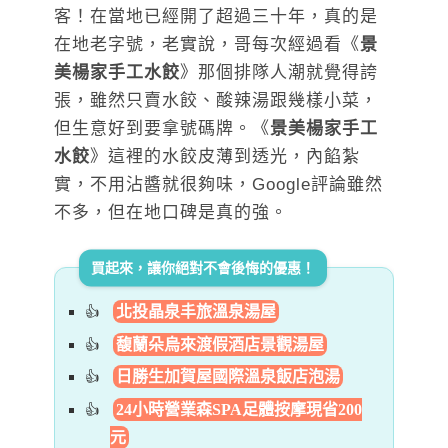
客！在當地已經開了超過三十年，真的是
在地老字號，老實說，哥每次經過看《
景
美楊家手工水餃
》那個排隊人潮就覺得誇
張，雖然只賣水餃、酸辣湯跟幾樣小菜，
但生意好到要拿號碼牌。《
景美楊家手工
水餃
》這裡的水餃皮薄到透光，內餡紮
實，不用沾醬就很夠味，Google評論雖然
不多，但在地口碑是真的強。
買起來，讓你絕對不會後悔的優惠！
北投晶泉丰旅溫泉湯屋
馥蘭朵烏來渡假酒店景觀湯屋
日勝生加賀屋國際溫泉飯店泡湯
24小時營業森SPA足體按摩現省200
元