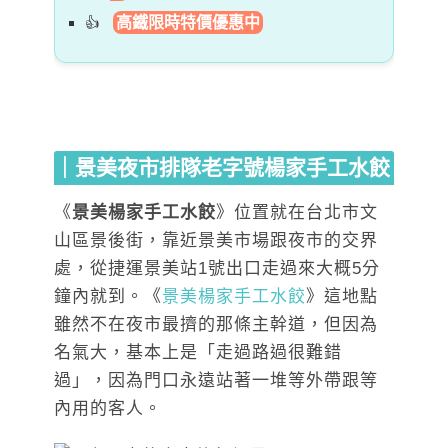
高鐵限時特價優惠中
｜景美夜市排隊老字號楊家手工水餃
《
景美楊家手工水餃
》位置就在台北市文
山區景後街，靠近景美市場跟夜市的交界
處，從捷運景美站1號出口走過來大概5分
鐘內就到。《
景美楊家手工水餃
》這地點
雖然不在夜市最擠的那條主幹道，但因為
名氣大，基本上是「走過路過很難錯
過」，因為門口永遠站著一堆等外帶跟等
內用的客人。