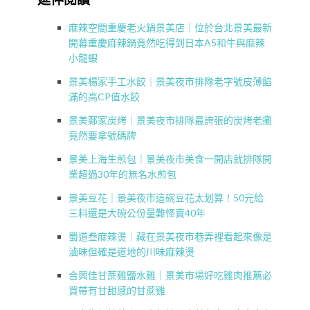
麻辣空間重慶老火鍋景美店｜位於台北景美最新
開幕重慶麻辣鍋竟然吃得到日本A5和牛與麻辣
小龍蝦
景美楊家手工水餃｜景美夜市排隊老字號皮薄餡
滿的高CP值水餃
景美鄭家炭烤｜景美夜市排隊最誇張的炭烤老攤
竟然要拿號碼牌
景美上海生煎包｜景美夜市美食一開店就排隊開
業超過30年的無名水煎包
景美豆花｜景美夜市這碗豆花太划算！50元給
三料還是大碗公份量難怪賣40年
蜀道叁麻辣燙｜藏在景美夜市巷弄裡看起來像是
滷味但確是道地的川味麻辣燙
合興佳甘蔗雞鹽水雞｜景美市場好吃雞肉推薦必
買帶有甘甜感的甘蔗雞