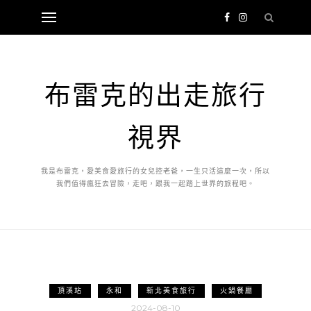
布雷克的出走旅行
視界
我是布雷克，愛美食愛旅行的女兒控老爸，一生只活這麼一次，所以
我們值得瘋狂去冒險，走吧，跟我一起踏上世界的旅程吧。
頂溪站
永和
新北美食旅行
火鍋餐廳
2024-08-10