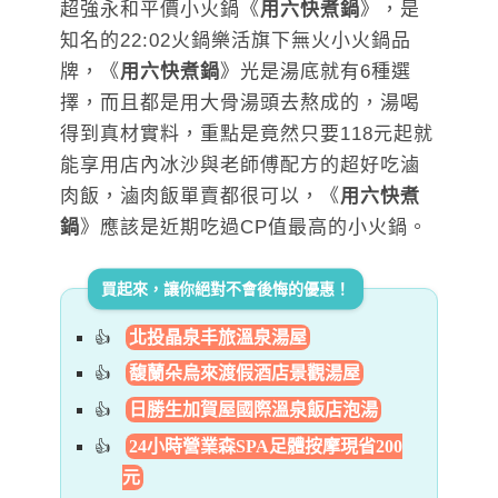
超強永和平價小火鍋《
用六快煮鍋
》，是
知名的
22:02
火鍋樂活旗下無火小火鍋品
牌，《
用六快煮鍋
》光是湯底就有6種選
擇，而且都是用大骨湯頭去熬成的，湯喝
得到真材實料，重點是竟然只要118元起就
能享用店內冰沙與老師傅配方的超好吃滷
肉飯，滷肉飯單賣都很可以，《
用六快煮
鍋
》應該是近期吃過CP值最高的小火鍋。
買起來，讓你絕對不會後悔的優惠！
北投晶泉丰旅溫泉湯屋
馥蘭朵烏來渡假酒店景觀湯屋
日勝生加賀屋國際溫泉飯店泡湯
24小時營業森SPA足體按摩現省200
元