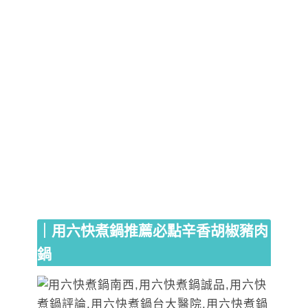
｜
用六快煮鍋
推薦必點
辛香胡椒豬肉
鍋