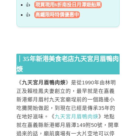
現買現用6折南投日月潭遊船票
高鐵限時特價優惠中
｜35年新港美食老店九天宮月眉鴨肉
焿
《
九天宮月眉鴨肉焿
》是從1990年由林明
正及賴桂鳳夫妻創立的，最早就是在嘉義
新港鄉月眉村九天宮廟埕前的一個路邊小
吃攤開始做起，到現在已經是傳承35年的
在地好滋味。《
九天宮月眉鴨肉焿
》地點
就在嘉義縣新港鄉月眉潭149附50號，開車
過來的話，廟前廣場有一大片空地可以停