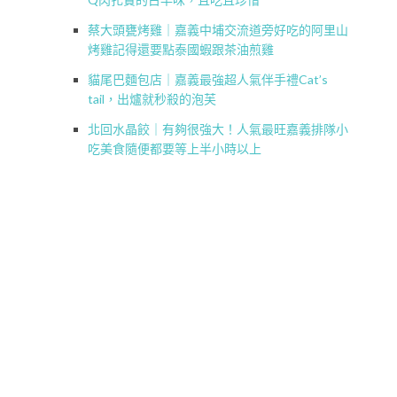
蔡大頭甕烤雞｜嘉義中埔交流道旁好吃的阿里山
烤雞記得還要點泰國蝦跟茶油煎雞
貓尾巴麵包店｜嘉義最強超人氣伴手禮Cat’s
tail，出爐就秒殺的泡芙
北回水晶餃｜有夠很強大！人氣最旺嘉義排隊小
吃美食隨便都要等上半小時以上