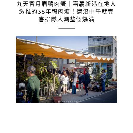
九天宮月眉鴨肉焿｜嘉義新港在地人
激推的35年鴨肉焿！還沒中午就完
售排隊人潮整個爆滿