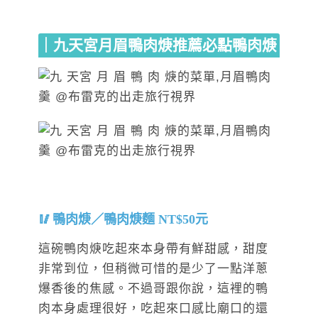
｜九天宮月眉鴨肉焿推薦必點鴨肉焿
鴨肉焿／鴨肉焿麵 NT$50元
這碗鴨肉焿吃起來本身帶有鮮甜感，甜度
非常到位，但稍微可惜的是少了一點洋蔥
爆香後的焦感。不過哥跟你說，這裡的鴨
肉本身處理很好，吃起來口感比廟口的還