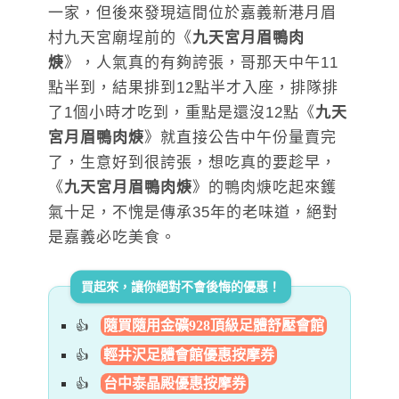
一家，但後來發現這間位於嘉義新港月眉
村九天宮廟埕前的《
九天宮月眉鴨肉
焿
》，人氣真的有夠誇張，哥那天中午11
點半到，結果排到12點半才入座，排隊排
了1個小時才吃到，重點是還沒12點《
九天
宮月眉鴨肉焿
》就直接公告中午份量賣完
了，生意好到很誇張，想吃真的要趁早，
《
九天宮月眉鴨肉焿
》的鴨肉焿吃起來鑊
氣十足，不愧是傳承35年的老味道，絕對
是嘉義必吃美食。
買起來，讓你絕對不會後悔的優惠！
隨買隨用金礦928頂級足體舒壓會館
輕井沢足體會館優惠按摩券
台中泰晶殿優惠按摩券