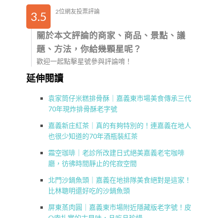
2位網友投票評論
3.5
關於本文評論的商家、商品、景點、議
題、方法，你給幾顆星呢？
歡迎一起點擊星號參與評論唷！
延伸閱讀
袁家筒仔米糕排骨酥｜嘉義東市場美食傳承三代
70年現炸排骨酥老字號
嘉義新庄紅茶｜真的有夠特別的！連嘉義在地人
也很少知道的70年酒瓶裝紅茶
霜空珈琲｜老診所改建日式絕美嘉義老宅咖啡
廳，彷彿時間靜止的侘寂空間
北門沙鍋魚頭｜嘉義在地排隊美食絕對是這家！
比林聰明還好吃的沙鍋魚頭
屏東蒸肉圓｜嘉義東市場附近隱藏版老字號！皮
Q肉扎實的古早味，且吃且珍惜