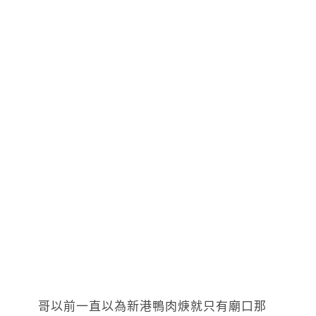
哥以前一直以為新港鴨肉焿就只有廟口那