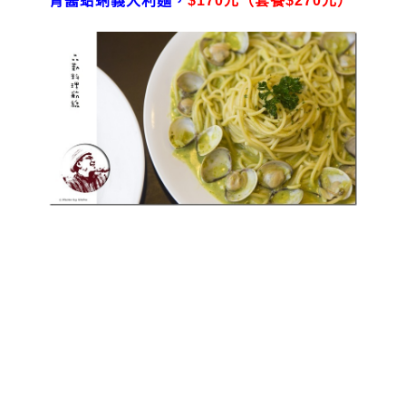
青醬蛤蜊義大利麵，
$170元（套餐$270元）