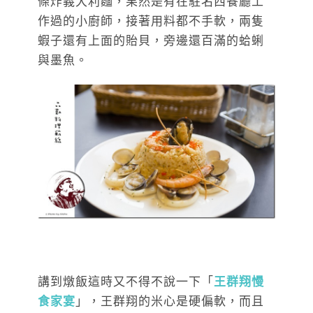
條炸義大利麵，果然是有在駐名西餐廳工
作過的小廚師，接著用料都不手軟，兩隻
蝦子還有上面的貽貝，旁邊還百滿的蛤蜊
與墨魚。
講到燉飯這時又不得不說一下「
王群翔慢
食家宴
」，王群翔的米心是硬偏軟，而且