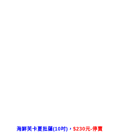
海鮮芙卡夏批薩(10吋)，
$230元-停賣