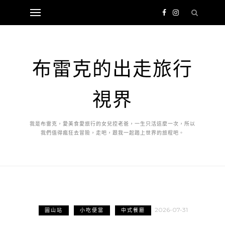
布雷克的出走旅行
視界
我是布雷克，愛美食愛旅行的女兒控老爸，一生只活這麼一次，所以
我們值得瘋狂去冒險，走吧，跟我一起踏上世界的旅程吧。
2026-07-31
圓山站
小吃便當
中式餐廳