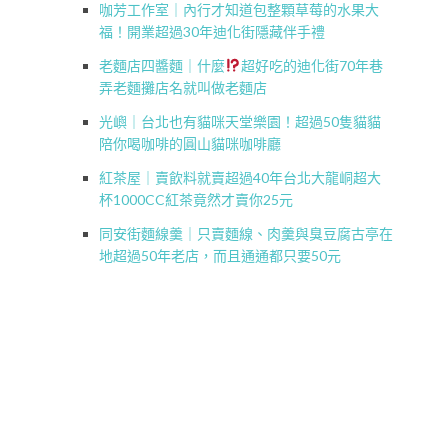
咖芳工作室｜內行才知道包整顆草莓的水果大
福！開業超過30年迪化街隱藏伴手禮
老麵店四醬麵｜什麼
超好吃的迪化街70年巷
弄老麵攤店名就叫做老麵店
光嶼｜台北也有貓咪天堂樂園！超過50隻貓貓
陪你喝咖啡的圓山貓咪咖啡廳
紅茶屋｜賣飲料就賣超過40年台北大龍峒超大
杯1000CC紅茶竟然才賣你25元
同安街麵線羹｜只賣麵線、肉羹與臭豆腐古亭在
地超過50年老店，而且通通都只要50元