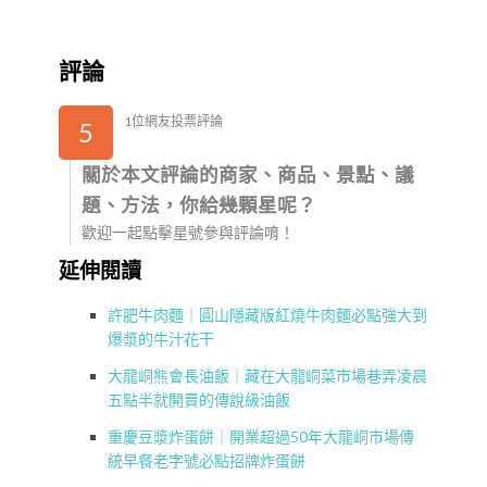
評論
1位網友投票評論
5
關於本文評論的商家、商品、景點、議
題、方法，你給幾顆星呢？
歡迎一起點擊星號參與評論唷！
延伸閱讀
許肥牛肉麵｜圓山隱藏版紅燒牛肉麵必點強大到
爆漿的牛汁花干
大龍峒熊會長油飯｜藏在大龍峒菜市場巷弄凌晨
五點半就開賣的傳說級油飯
重慶豆漿炸蛋餅｜開業超過50年大龍峒市場傳
統早餐老字號必點招牌炸蛋餅