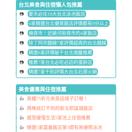
台北美食與住宿懶人包推薦
夏天必住10大台北泳池飯店
6家精選台北優質飯店評價都有9分以上
繞夜市！近饒河街夜市的4家飯店
除了阿宗麵線7家評價超高的台北麵線
精選6家評價破千台北燒臘推薦
推薦7家台北必吃必訪的蛋餅店
精選7家千則評價大台北石頭火鍋
美食優惠與住宿推薦
高鐵75折元來是這樣子訂喔！
再晚就訂不到的新北耶誕城飯店
感受緩慢生活5家池上住宿推薦
精選5家嘉義飯店第3間有無邊際泳池