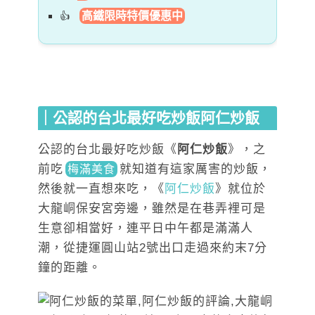
高鐵限時特價優惠中
｜公認的台北最好吃炒飯阿仁炒飯
公認的台北最好吃炒飯《
阿仁炒飯
》，之
前
吃
就
知道有這家厲害的炒飯，
梅滿美食
然後就一直想來吃，《
阿仁炒飯
》就位於
大龍峒保安宮旁邊，雖然是在巷弄裡可是
生意卻相當好，連平日中午都是滿滿人
潮，從捷運圓山站2號出口走過來約末7分
鐘的距離。