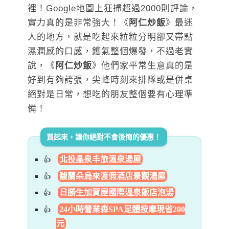
裡！Google地圖上狂掃超過2000則評論，
實力真的是非常強大！《
阿仁炒飯
》最迷
人的地方，就是吃起來粒粒分明卻又帶點
濕潤感的口感，鑊氣整個爆發，不過老實
說，《
阿仁炒飯
》他們家平常生意真的是
好到有夠誇張，尖峰時刻來排隊或是併桌
絕對是日常，想吃的朋友整個要有心理準
備！
買起來，讓你絕對不會後悔的優惠！
北投晶泉丰旅溫泉湯屋
馥蘭朵烏來渡假酒店景觀湯屋
日勝生加賀屋國際溫泉飯店泡湯
24小時營業森SPA足體按摩現省200
元