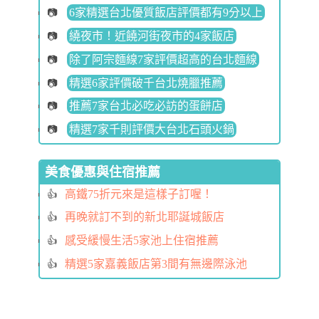
6家精選台北優質飯店評價都有9分以上
繞夜市！近饒河街夜市的4家飯店
除了阿宗麵線7家評價超高的台北麵線
精選6家評價破千台北燒臘推薦
推薦7家台北必吃必訪的蛋餅店
精選7家千則評價大台北石頭火鍋
美食優惠與住宿推薦
高鐵75折元來是這樣子訂喔！
再晚就訂不到的新北耶誕城飯店
感受緩慢生活5家池上住宿推薦
精選5家嘉義飯店第3間有無邊際泳池