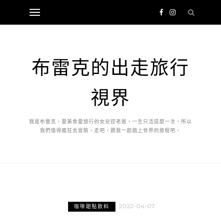
布雷克的出走旅行
視界
我是布雷克，愛美食愛旅行的女兒控老爸，一生只活這麼一次，所以
我們值得瘋狂去冒險，走吧，跟我一起踏上世界的旅程吧。
2022-04-07
咖啡甜點飲料