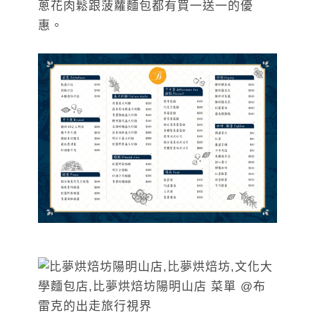
蔥花肉鬆跟菠蘿麵包都有買一送一的優
惠。