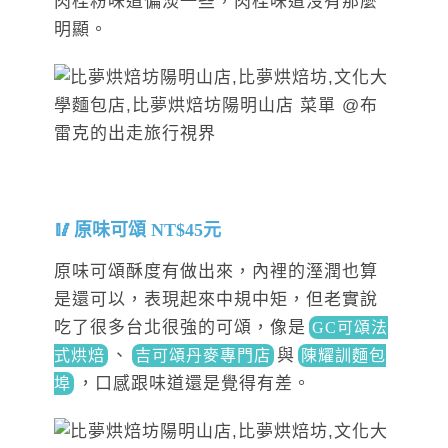
肉桂粉味道偏淡一些，肉桂味道沒有那麼
明顯。
原味可頌 NT$45元
原味可頌酥度有做出來，內裡的溼潤也算
是還可以，表現起來中規中矩，但老實說
吃了很多台北很強的可頌，
像是
GC可頌法
、
與
式烘焙
吉可頌丹麥專門店
陳耀訓麵包
，口
感跟味道還是覺得有差。
埠