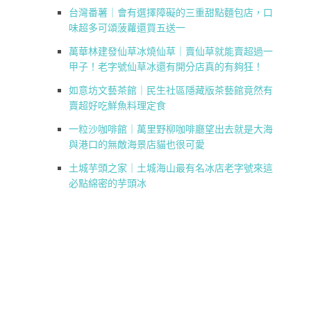
台灣番薯｜會有選擇障礙的三重甜點麵包店，口
味超多可頌菠蘿還買五送一
萬華林建發仙草冰燒仙草｜賣仙草就能賣超過一
甲子！老字號仙草冰還有開分店真的有夠狂！
如意坊文藝茶館｜民生社區隱藏版茶藝館竟然有
賣超好吃鮮魚料理定食
一粒沙咖啡館｜萬里野柳咖啡廳望出去就是大海
與港口的無敵海景店貓也很可愛
土城芋頭之家｜土城海山最有名冰店老字號來這
必點綿密的芋頭冰