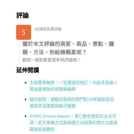
評論
1位網友投票評論
5
關於本文評論的商家、商品、景點、議
題、方法，你給幾顆星呢？
歡迎一起點擊星號參與評論唷！
延伸閱讀
太極鰲車輪餅｜一定要提前預訂！內餡多到被人
笑說是爆胎的板橋車輪餅
麵包廚房｜被麵包耽誤的西門町20年甜點老店
最強芋泥蛋糕與跟可麗露
KANG Artisan Bakery｜黃仁勳也瘋狂的台北可
頌！前文華東方主廚與國王派冠軍的敦化北路隱
藏版秒殺麵包