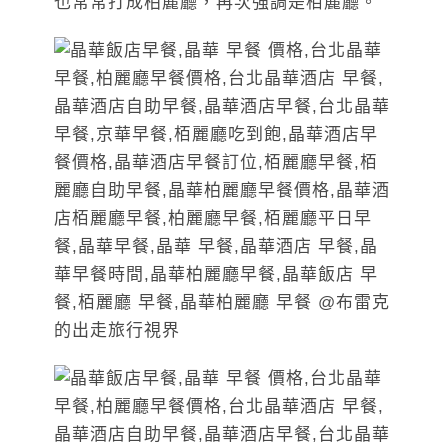
也常常打成柏麗廳，再次強調是栢麗廳。