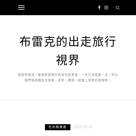
布雷克的出走旅行
視界
我是布雷克，愛美食愛旅行的女兒控老爸，一生只活這麼一次，所以
我們值得瘋狂去冒險，走吧，跟我一起踏上世界的旅程吧。
2021-03-12
吃到飽餐廳