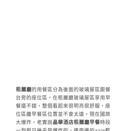
栢麗廳
的用餐區分為後面的玻璃屋區跟餐
台旁的座位區，在栢麗廳玻璃屋區享用早
餐還不錯，整個看起來很明亮很舒服，座
位區離早餐區位置並不會太遠，現在國旅
大爆炸，老實說
晶華酒店栢麗廳早餐
時段
一到假日幾乎是爆炸的，連旁邊的azie都