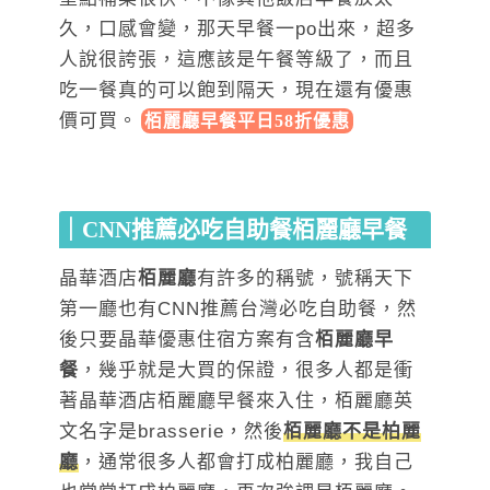
久，口感會變，那天早餐一po出來，超多
人說很誇張，這應該是午餐等級了，而且
吃一餐真的可以飽到隔天，現在還有優惠
價可買。
栢麗廳早餐平日58折優惠
｜CNN推薦必吃自助餐栢麗廳早餐
晶華酒店
栢麗廳
有許多的稱號，號稱天下
第一廳也有CNN推薦台灣必吃自助餐，然
後只要晶華優惠住宿方案有含
栢麗廳早
餐
，幾乎就是大買的保證，很多人都是衝
著晶華酒店栢麗廳早餐來入住，栢麗廳英
文名字是brasserie，然後
栢麗廳不是柏麗
廳
，通常很多人都會打成柏麗廳，我自己