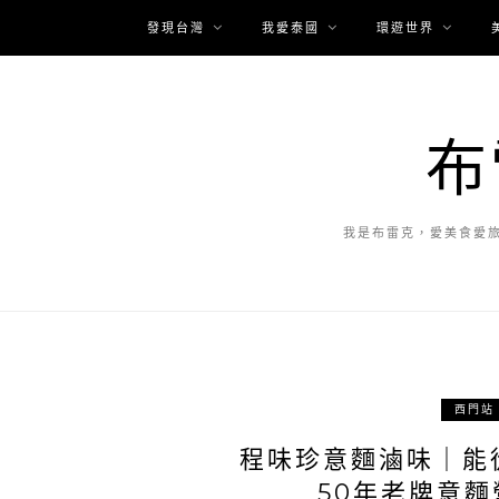
發現台灣
我愛泰國
環遊世界
布
我是布雷克，愛美食愛
西門站
程味珍意麵滷味｜能
50年老牌意麵