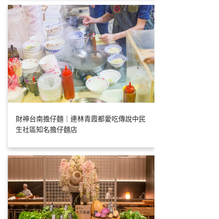
財神台南擔仔麵｜連林青霞都愛吃傳說中民
生社區知名擔仔麵店