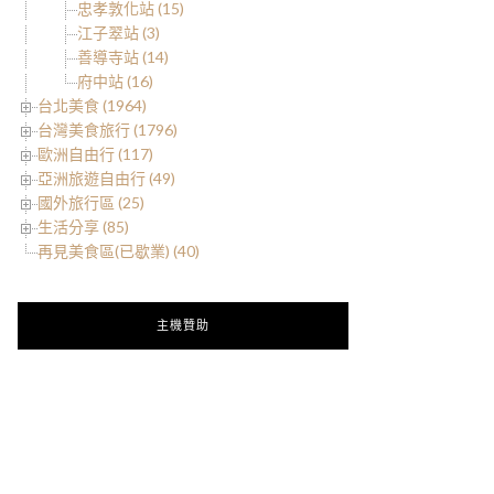
忠孝敦化站 (15)
江子翠站 (3)
善導寺站 (14)
府中站 (16)
台北美食 (1964)
台灣美食旅行 (1796)
歐洲自由行 (117)
亞洲旅遊自由行 (49)
國外旅行區 (25)
生活分享 (85)
再見美食區(已歇業) (40)
主機贊助