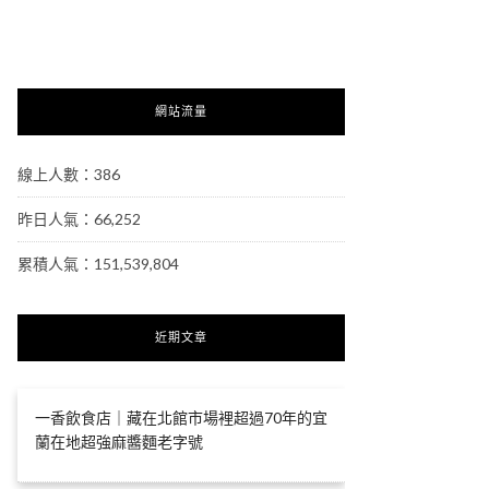
網站流量
線上人數：386
昨日人氣：66,252
累積人氣：151,539,804
近期文章
一香飲食店｜藏在北館市場裡超過70年的宜
蘭在地超強麻醬麵老字號