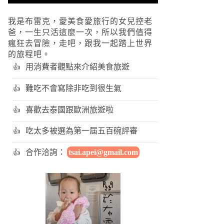
我是布雷克，愛美食愛旅行的女兒控老
爸，一生只活這麼一次，所以我們值得
瘋狂去冒險，走吧，跟我一起踏上世界
的旅程吧。
用消費者觀點來介紹美食旅遊
難吃不會寫除非吃到很生氣
喜歡去泰國跟歐洲旅遊啦
吃太多被選為第一屆五百碗評審
合作洽詢：
tsai.apei@gmail.com