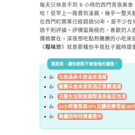
每天只休息不到 8 小時的西門宵夜美食
哈！從早上一路賣到凌晨，幾乎一整天
在西門町開業已經超過50年，是不少在地
過千則評論。評價蠻兩極的，喜歡的人
價格實在，深夜想吃點熱騰騰的小吃來
《
程味珍
》就是那種你半夜肚子餓時還
買起來，讓你絕對不會後悔的優惠！
北投晶泉丰旅溫泉湯屋
馥蘭朵烏來渡假酒店景觀湯屋
日勝生加賀屋國際溫泉飯店泡湯
24小時營業森SPA足體按摩現省200
高鐵限時特價優惠中