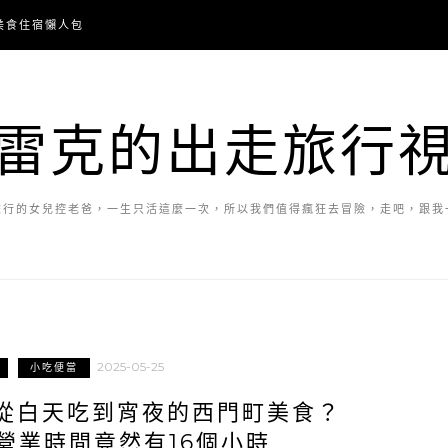
美食住宿懶人包
雷克的出走旅行
旅行的女兒控老爸，一生只活這麼一次，所以我們值得瘋狂去冒險，走吧，跟我
2025-05-25
小吃便當
從白天吃到宵夜的西門町美食？
營業時間竟然有16個小時