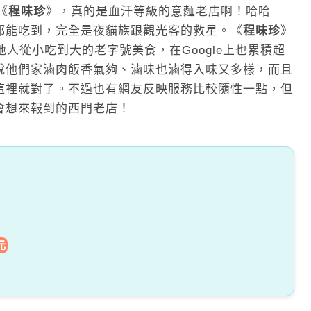
《
程味珍
》，真的是血汗等級的意麵老店啊！哈哈
都能吃到，完全是夜貓族跟觀光客的救星。《
程味珍
》
人從小吃到大的老字號美食，在Google上也累積超
說他們家滷肉飯香氣夠、滷味也滷得入味又多樣，而且
這裡就對了。不過也有網友反映服務比較隨性一點，但
會想來報到的西門老店！
元