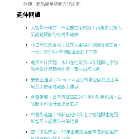
歡迎一起點擊星號參與評論唷！
延伸閱讀
太極鰲車輪餅｜一定要提前預訂！內餡多到被人
笑說是爆胎的板橋車輪餅
林口高粱酒香腸｜藏在洗車場裡的隱藏版美食，
一天只賣3.5小時的超強台式下午茶
龜叟の什錦麵｜永和在地最強50年麵攤老字號
點大碗什錦麵就能讓一家三口都吃飽
安安土雞城｜Google地圖沒有地址開在金山萬
里荒山野嶺隱藏版土雞城
台灣番薯｜會有選擇障礙的三重甜點麵包店，口
味超多可頌菠蘿還買五送一
中義街乾麵｜新莊在地40年老字號麵攤也是電
影當男人戀愛時拍攝場景
吉仔冬瓜肉飯｜50年土城最強便當店必點招牌
紅燒肉與家傳冬瓜肉