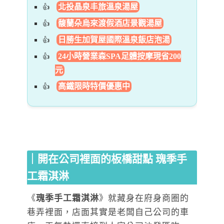
北投晶泉丰旅溫泉湯屋
馥蘭朵烏來渡假酒店景觀湯屋
日勝生加賀屋國際溫泉飯店泡湯
24小時營業森SPA足體按摩現省200
元
高鐵限時特價優惠中
｜開在公司裡面的板橋甜點 瑰季手
工霜淇淋
《
瑰季手工霜淇淋
》就藏身在府身商圈的
巷弄裡面，店面其實是老闆自己公司的車