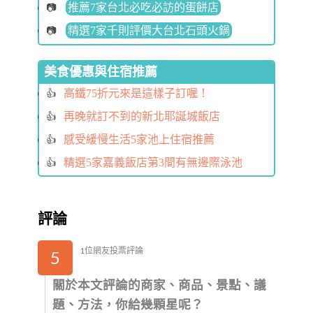
推薦7家台北必吃必訪的蛋餅店
精選7家千則評價大台北石頭火鍋
美食優惠與住宿推薦
高鐵75折元來是這樣子訂喔！
再晚就訂不到的新北耶誕城飯店
感受緩慢生活5家池上住宿推薦
精選5家嘉義飯店第3間有無邊際泳池
評論
1位網友投票評論
5
關於本文評論的商家、商品、景點、議
題、方法，你給幾顆星呢？