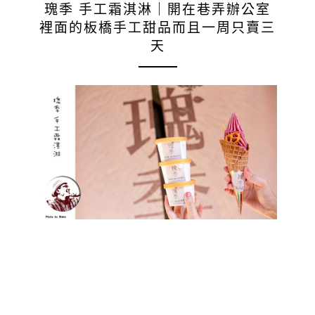
瑰季 手工霜淇淋｜開在巷弄辦公室
裡面的板橋手工甜品而且一周只賣三
天