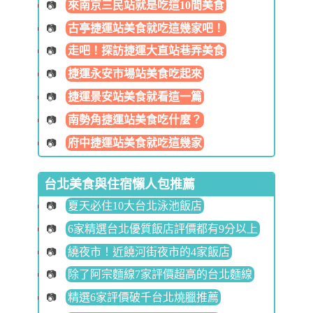
來南京三民站就是吃這10間美食
古亭捷運站美食就吃這幾家吧！
走吧！探訪捷運大直站巷弄美食
捷運永安市場站美食吃起來
捷運景安站美食就看這一篇
南勢角捷運站美食吃什麼？
府中捷運站美食就吃這幾家
台北美食與住宿懶人包推薦
夏天必住10大台北泳池飯店
6家精選台北優質飯店評價都有9分以上
繞夜市！近饒河街夜市的4家飯店
除了阿宗麵線7家評價超高的台北麵線
精選6家評價破千台北燒臘推薦