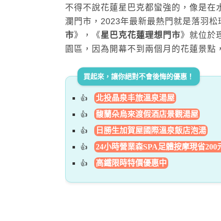
不得不說花蓮星巴克都蠻強的，像是在
瀾門市，2023年最新最熱門就是落羽
市
》，《
星巴克花蓮理想門市
》就位於
園區，因為開幕不到兩個月的花蓮景點
買起來，讓你絕對不會後悔的優惠！
北投晶泉丰旅溫泉湯屋
馥蘭朵烏來渡假酒店景觀湯屋
日勝生加賀屋國際溫泉飯店泡湯
24小時營業森SPA足體按摩現省200
高鐵限時特價優惠中