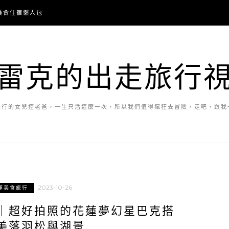
美食住宿懶人包
雷克的出走旅行
旅行的女兒控老爸，一生只活這麼一次，所以我們值得瘋狂去冒險，走吧，跟我
2023-10-26
蓮美食旅行
｜超好拍照的花蓮夢幻星巴克搭
美落羽松與湖景