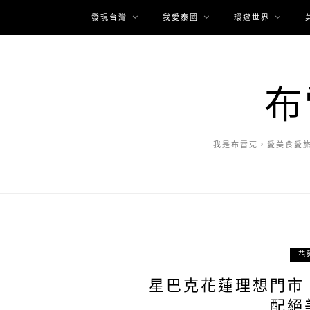
發現台灣
我愛泰國
環遊世界
布
我是布雷克，愛美食愛
花
星巴克花蓮理想門市
配絕