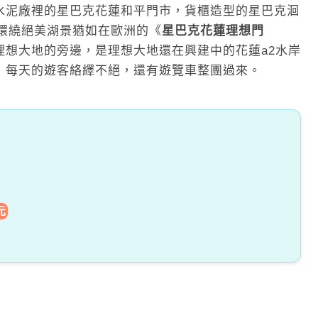
水泥廠裡的星巴克花蓮和平門市，貨櫃造型的星巴克洄
松環繞絕美湖景猶如在歐洲的《
星巴克花蓮理想門
理想大地的旁邊，是理想大地還在興建中的花蓮a2水岸
，每天的遊客絡繹不絕，還有遊覽車整團過來。
元