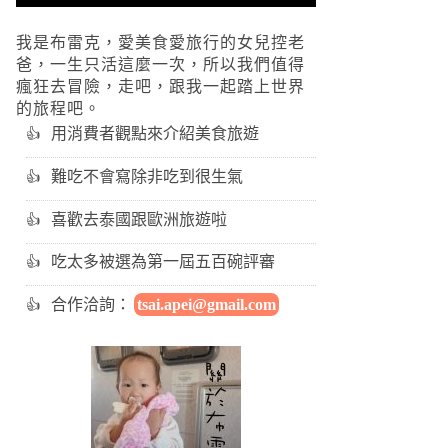
我是布雷克，愛美食愛旅行的女兒控老
爸，一生只活這麼一次，所以我們值得
瘋狂去冒險，走吧，跟我一起踏上世界
的旅程吧。
用消費者觀點來介紹美食旅遊
難吃不會寫除非吃到很生氣
喜歡去泰國跟歐洲旅遊啦
吃太多被選為第一屆五百碗評審
合作洽詢：
tsai.apei@gmail.com