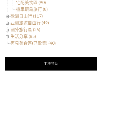
宅配美食區 (90)
機車環島旅行 (8)
歐洲自由行 (117)
亞洲旅遊自由行 (49)
國外旅行區 (25)
生活分享 (85)
再見美食區(已歇業) (40)
主機贊助