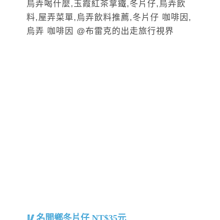
名間鄉冬片仔 NT$35元