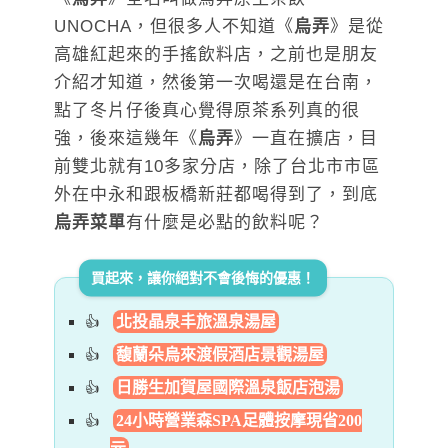
UNOCHA，但很多人不知道《
烏弄
》是從
高雄紅起來的手搖飲料店，之前也是朋友
介紹才知道，然後第一次喝還是在台南，
點了冬片仔後真心覺得原茶系列真的很
強，後來這幾年《
烏弄
》一直在擴店，目
前雙北就有10多家分店，除了台北市市區
外在中永和跟板橋新莊都喝得到了，到底
烏弄菜單
有什麼是必點的飲料呢？
買起來，讓你絕對不會後悔的優惠！
北投晶泉丰旅溫泉湯屋
馥蘭朵烏來渡假酒店景觀湯屋
日勝生加賀屋國際溫泉飯店泡湯
24小時營業森SPA足體按摩現省200