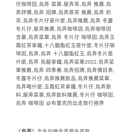
《
烏弄
》全名叫做烏弄原生茶飲