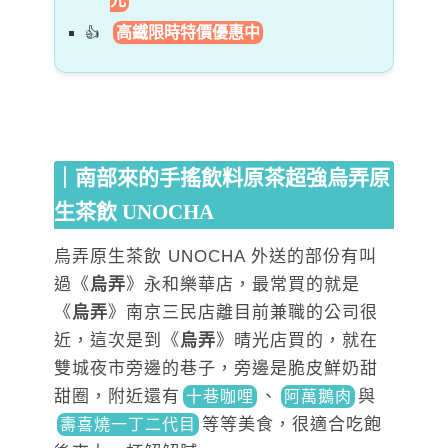
元
高鐵限時特價優惠中
｜南部來的手搖飲料原茶超強烏弄原
生茶飲 UNOCHA
烏弄原生茶飲 UNOCHA 外送的部份有叫
過《
烏弄
》永和樂華店，最常買的就是
《
烏弄
》南京三民店離目前兼職的公司很
近，這次是到《
烏弄
》晴光店買的，就在
雙城夜市旁邊的巷子，旁邊是脆皮鮮奶甜
甜圈，附近還
有
、
與
十巷咖哩
阿萬鵝肉
等等美
食，很適合吃飽
壽喜燒一丁二代目