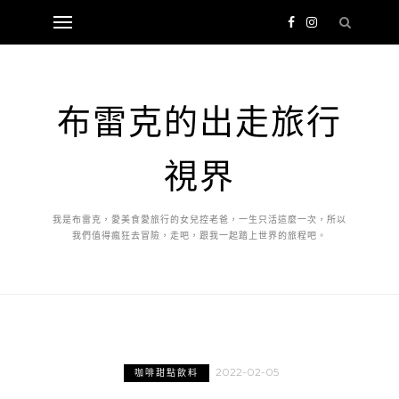
布雷克的出走旅行
視界
我是布雷克，愛美食愛旅行的女兒控老爸，一生只活這麼一次，所以
我們值得瘋狂去冒險，走吧，跟我一起踏上世界的旅程吧。
2022-02-05
咖啡甜點飲料