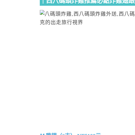
｜西八碼頭炸雞推薦必點炸雞翅跟