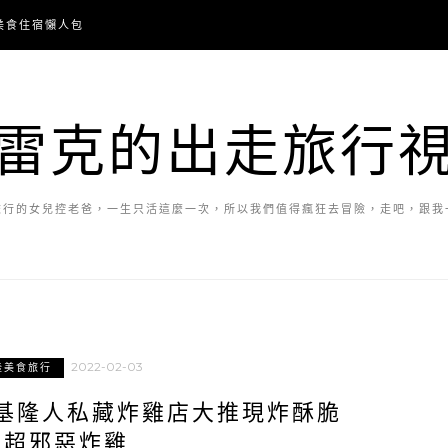
美食住宿懶人包
雷克的出走旅行
旅行的女兒控老爸，一生只活這麼一次，所以我們值得瘋狂去冒險，走吧，跟我
2022-02-03
隆美食旅行
基隆人私藏炸雞店大推現炸酥脆
的超邪惡炸雞