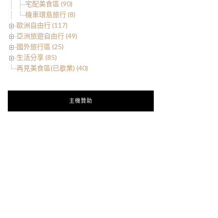
宅配美食區 (90)
機車環島旅行 (8)
歐洲自由行 (117)
亞洲旅遊自由行 (49)
國外旅行區 (25)
生活分享 (85)
再見美食區(已歇業) (40)
主機贊助