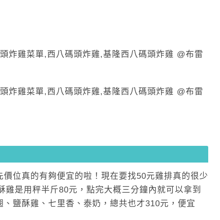
先價位真的有夠便宜的啦！現在要找50元雞排真的很少
鹽酥雞是用秤半斤80元，點完大概三分鐘內就可以拿到
、鹽酥雞、七里香、泰奶，總共也才310元，便宜