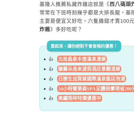
基隆人推薦私藏炸雞店就是《
西八碼頭
常常在下班時刻幾乎都是大排長龍，基
主要是便宜又好吃，六隻雞翅才賣100
炸雞
》多好吃呢？
買起來，讓你絕對不會後悔的優惠！
北投晶泉丰旅溫泉湯屋
馥蘭朵烏來渡假酒店景觀湯屋
日勝生加賀屋國際溫泉飯店泡湯
24小時營業森SPA足體按摩現省200
高鐵限時特價優惠中