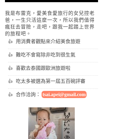
我是布雷克，愛美食愛旅行的女兒控老
爸，一生只活這麼一次，所以我們值得
瘋狂去冒險，走吧，跟我一起踏上世界
的旅程吧。
用消費者觀點來介紹美食旅遊
難吃不會寫除非吃到很生氣
喜歡去泰國跟歐洲旅遊啦
吃太多被選為第一屆五百碗評審
合作洽詢：
tsai.apei@gmail.com