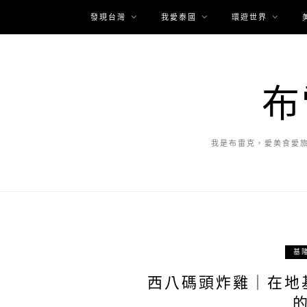
發現台灣
我愛泰國
環遊世界
布
我是布雷克，愛美食愛
基
西八碼頭炸雞｜在地