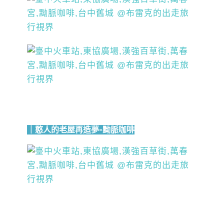
｜憨人的老屋再造夢-黝脈咖啡