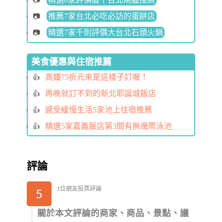
推薦7家台北必吃必訪的蛋餅店
精選7家千則評價大台北石頭火鍋
美食優惠與住宿推薦
高鐵75折元來是這樣子訂喔！
再晚就訂不到的新北耶誕城飯店
感受緩慢生活5家池上住宿推薦
精選5家嘉義飯店第3間有無邊際泳池
評論
1位網友投票評論
5
關於本文評論的商家、商品、景點、議