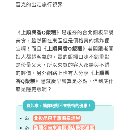
《
上順興香Q飯糰
》是超夯的台北銅板早餐
美食，雖然開在東區但是價格真的爆炸便
宜啊！而且《
上順興香Q飯糰
》老闆跟老闆
娘人都超客氣的，賣的飯糰口味不錯重點
是份量又大，所以來買的客人都給與不錯
的評價，另外網路上也有人分享《
上順興
香Q飯糰
》隱藏版早餐算是必點，但到底什
麼是隱藏版呢？
買起來，讓你絕對不會後悔的優惠！
北投晶泉丰旅溫泉湯屋
馥蘭朵烏來渡假酒店景觀湯屋