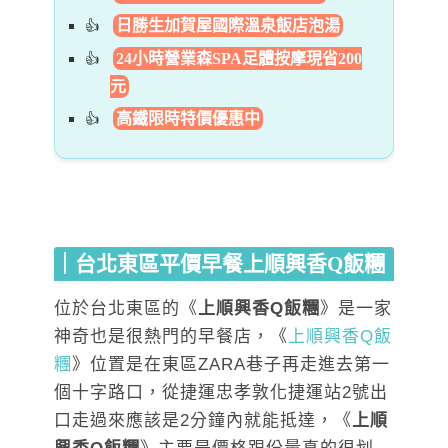
日勝生加賀屋國際溫泉飯店泡湯
24小時營業森SPA足體按摩現省200
元
高鐵限時特價優惠中
｜台北東區平價早餐上順興香Q飯糰
位於台北東區的《
上順興香Q飯糰
》是一家
神奇也是很熱門的早餐店，《
上順興香Q飯
糰
》位置是在東區ZARA巷子再走進去第一
個十字路口，從捷運忠孝敦化捷運站2號出
口走過來應該是2分鐘內就能抵達，《
上順