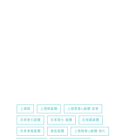
上順興
上順興飯糰
上順興香Q飯糰 菜單
忠孝敦化飯糰
忠孝敦化 飯糰
巨無霸飯糰
忠孝東路飯糰
東區飯糰
上順興香Q飯糰 相片