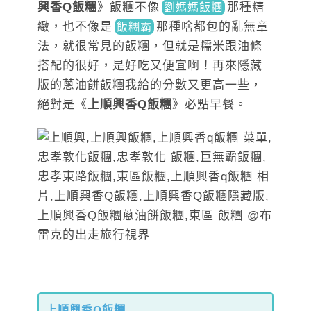
興香Q飯糰
》
飯糰不像
那種精
劉媽媽飯糰
緻，也不像是
那種啥都包的亂無章
飯糰霸
法
，就很常見的飯糰，但就是糯米跟油條
搭配的很好，是好吃又便宜啊！再來隱藏
版的蔥油餅飯糰我給的分數又更高一些，
絕對是《
上順興香Q飯糰
》必點早餐。
上順興香Q飯糰