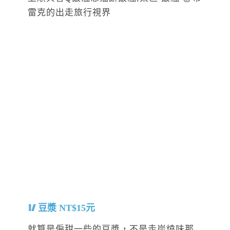
豆漿 NT$15元
就算是偏甜一些的豆漿，不是走炭燒味那