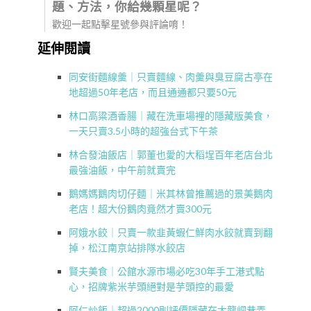
題、方法，你給幾顆星呢？
歡迎一起點擊星號參與評論唷！
延伸閱讀
同安街麵線羹｜只賣麵線、肉羹與臭豆腐古亭在
地超過50年老店，而且通通都只要50元
林口高粱酒香腸｜藏在洗車場裡的隱藏版美食，
一天只賣3.5小時的超強台式下午茶
林合發油飯店｜郭董也愛的大稻埕百年老店台北
最強油飯，中午前就賣完
鵝媽媽鵝肉切仔麵｜米其林曾推薦過的景美鵝肉
老店！超大份鵝肉竟然才賣300元
阿娥水餃｜只賣一款韭黃蝦仁鮮肉水餃就賣到翻
掉，松江南京站排隊水餃店
賢夫美食｜公館水源市場必吃30年手工港式點
心，招牌紫米芋頭絕對是芋頭控的最愛
阿仁炒飯｜超過2000則評價隱藏在大龍峒巷弄