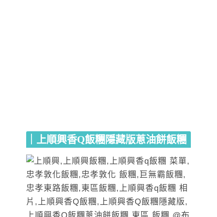
｜上順興香Q飯糰隱藏版蔥油餅飯糰