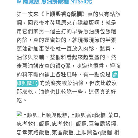
隱藏版 蔥油餅飯糰 NT$50元
第一次來《
上順興香Q飯糰
》真的只有點飯
糰，回家後才發現原來有隱藏版啊！就是
用它們家另一個主打的早餐蔥油餅包飯糰
內餡，真的還蠻妙的，就現橄現煎的半張
蔥油餅加蛋然後就一直放入肉鬆、酸菜、
油條與菜脯，整個料看起來超豐盛的，然
後蔥油餅皮真的很Q彈，味道也很香，裡面
的料不斷的補上各種風味，有一點像
是
高
的
燒餅夾酸菜油條，但皮比較沒
雄興隆居
那麼乾，油條也比較脆一些，這個真的好
吃。