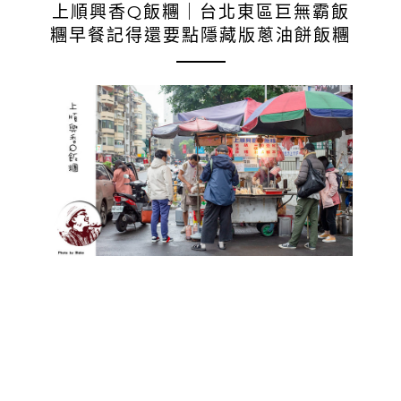
上順興香Q飯糰｜台北東區巨無霸飯
糰早餐記得還要點隱藏版蔥油餅飯糰