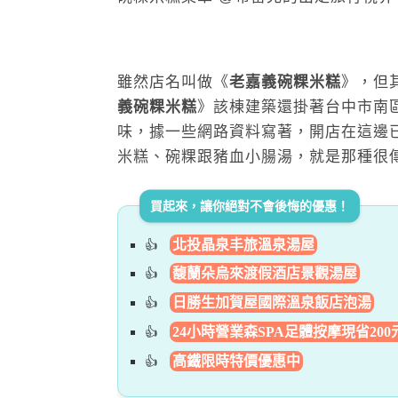
雖然店名叫做《
老嘉義碗粿米糕
》，但
義碗粿米糕
》該棟建築還掛著台中市南
味，據一些網路資料寫著，開店在這邊已
米糕、碗粿跟豬血小腸湯，就是那種很
買起來，讓你絕對不會後悔的優惠！
北投晶泉丰旅溫泉湯屋
馥蘭朵烏來渡假酒店景觀湯屋
日勝生加賀屋國際溫泉飯店泡湯
24小時營業森SPA足體按摩現省200
高鐵限時特價優惠中