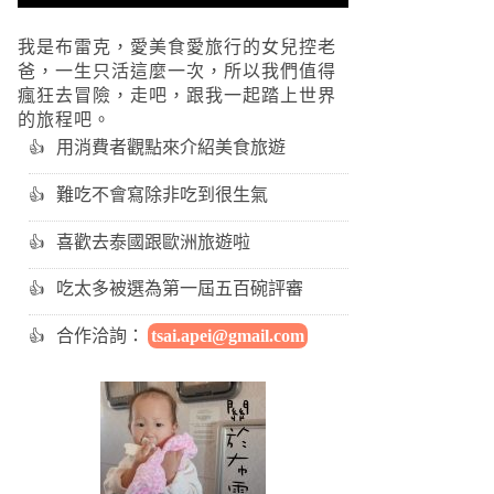
我是布雷克，愛美食愛旅行的女兒控老
爸，一生只活這麼一次，所以我們值得
瘋狂去冒險，走吧，跟我一起踏上世界
的旅程吧。
用消費者觀點來介紹美食旅遊
難吃不會寫除非吃到很生氣
喜歡去泰國跟歐洲旅遊啦
吃太多被選為第一屆五百碗評審
合作洽詢：
tsai.apei@gmail.com