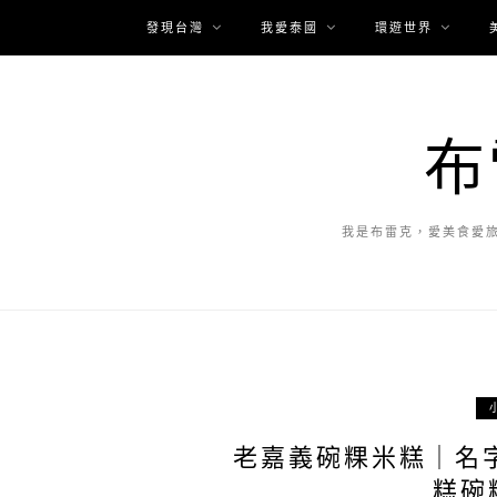
發現台灣
我愛泰國
環遊世界
布
我是布雷克，愛美食愛
老嘉義碗粿米糕｜名
糕碗