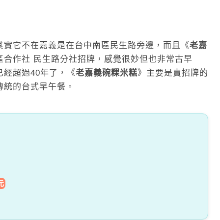
其實它不在嘉義是在台中南區民生路旁邊，而且《
老嘉
區合作社 民生路分社招牌，感覺很妙但也非常古早
經超過40年了，《
老嘉義碗粿米糕
》主要是賣招牌的
傳統的台式早午餐。
元