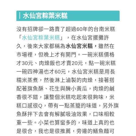
｜水仙宮粽葉米糕
沒有招牌卻一路賣了超過60年的台南米糕
「
水仙宮粽葉米糕
」，在水仙宮擺攤許
久，後來大家都稱為
水仙宮米糕，
雖然在
市場裡，但晚上才有開門。一碗米糕價格
才30元、肉燥飯也才賣20元，點一碗米糕
一碗四神湯也才60元，水仙宮米糕是用長
糯米蒸煮，然後淋上滷製的肉燥，接著搭
配著旗魚酥、花生與醃小黃瓜，肉燥的鹹
香很不錯，讓整個米糕吃起來很夠味，米
糕口感很Q，帶有一點蒸籠的味道，另外旗
魚酥拌下去會有解膩吸油效果，口味相較
重一些。小菜也算蠻多的，味道上真的也
是很合，我也是很推薦，旁邊的鱔魚麵可