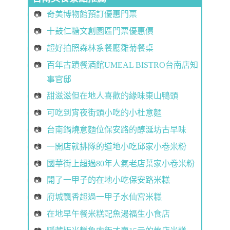
奇美博物館預訂優惠門票
十鼓仁糖文創園區門票優惠價
超好拍照森林系餐廳雛菊餐桌
百年古蹟餐酒館UMEAL BISTRO台南店知
事官邸
甜滋滋但在地人喜歡的緣味東山鴨頭
可吃到宵夜街頭小吃的小杜意麵
台南鍋燒意麵位保安路的醇涎坊古早味
一開店就排隊的道地小吃邱家小卷米粉
國華街上超過80年人氣老店葉家小卷米粉
開了一甲子的在地小吃保安路米糕
府城飄香超過一甲子水仙宮米糕
在地早午餐米糕配魚湯福生小食店