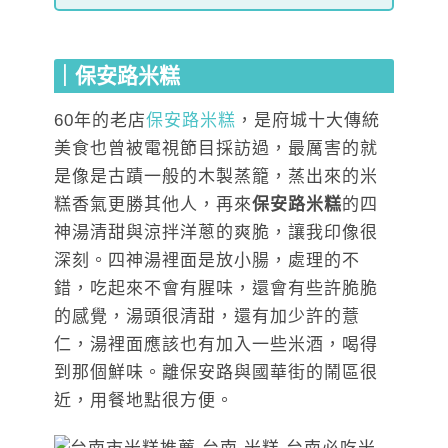
｜保安路米糕
60年的老店
保安路米糕
，是府城十大傳統
美食也曾被電視節目採訪過，最厲害的就
是像是古蹟一般的木製蒸籠，蒸出來的米
糕香氣更勝其他人，再來
保安路米糕
的四
神湯清甜與涼拌洋蔥的爽脆，讓我印像很
深刻。四神湯裡面是放小腸，處理的不
錯，吃起來不會有腥味，還會有些許脆脆
的感覺，湯頭很清甜，還有加少許的薏
仁，湯裡面應該也有加入一些米酒，喝得
到那個鮮味。離保安路與國華街的鬧區很
近，用餐地點很方便。