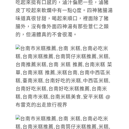
吃起來挺有口感的，滷汁偏肥一些，滷豬
皮丁咬起來軟爛中有一點Q度。四神豬腸湯
味道真很甘甜，喝起來順口，裡面除了豬
腸外，沒有像外面四神湯有那些薏仁之類
的，但湯體真的不會很濁。