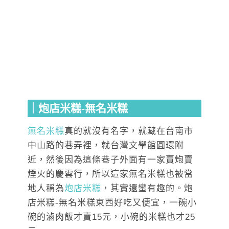
｜炮店米糕-無名米糕
無名米糕
真的就沒有名字，就藏在台南市
中山路的巷弄裡，就台灣文學館圓環附
近，然後因為這條巷子外面有一家賣炮賣
煙火的慶雲行，所以這家無名米糕也被當
地人稱為
炮店米糕
，其實還蠻有趣的。炮
店米糕-無名米糕東西好吃又便宜，一碗小
碗的滷肉飯才賣15元，小碗的米糕也才25