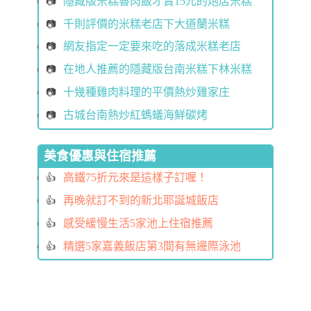
隱藏版米糕魯肉飯才賣15元的炮店米糕
千則評價的米糕老店下大道蘭米糕
網友指定一定要來吃的落成米糕老店
在地人推薦的隱藏版台南米糕下林米糕
十幾種雞肉料理的平價熱炒雞家庄
古城台南熱炒紅螞蟻海鮮碳烤
美食優惠與住宿推薦
高鐵75折元來是這樣子訂喔！
再晚就訂不到的新北耶誕城飯店
感受緩慢生活5家池上住宿推薦
精選5家嘉義飯店第3間有無邊際泳池