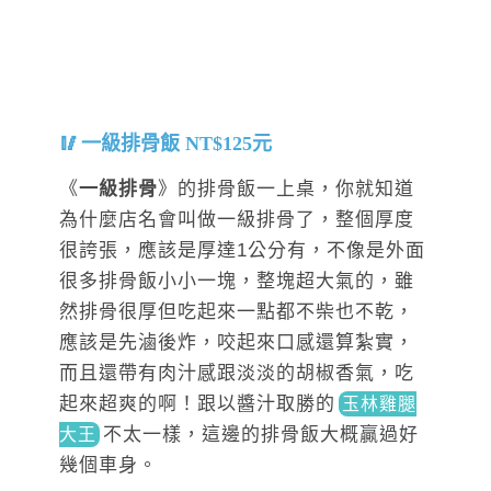
一級排骨飯 NT$125元
《
一級排骨
》的排骨飯一上桌，你就知道
為什麼店名會叫做一級排骨了，整個厚度
很誇張，應該是厚達1公分有，不像是外面
很多排骨飯小小一塊，整塊超大氣的，雖
然排骨很厚但吃起來一點都不柴也不乾，
應該是先滷後炸，咬起來口感還算紮實，
而且還帶有肉汁感跟淡淡的胡椒香氣，吃
起來超爽的啊！跟以醬汁取勝
的
玉林雞腿
不
太一樣，這邊的排骨飯大概贏過好
大王
幾個車身。