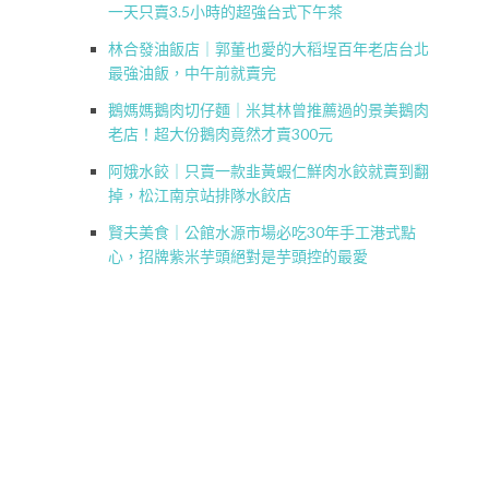
一天只賣3.5小時的超強台式下午茶
林合發油飯店｜郭董也愛的大稻埕百年老店台北
最強油飯，中午前就賣完
鵝媽媽鵝肉切仔麵｜米其林曾推薦過的景美鵝肉
老店！超大份鵝肉竟然才賣300元
阿娥水餃｜只賣一款韭黃蝦仁鮮肉水餃就賣到翻
掉，松江南京站排隊水餃店
賢夫美食｜公館水源市場必吃30年手工港式點
心，招牌紫米芋頭絕對是芋頭控的最愛