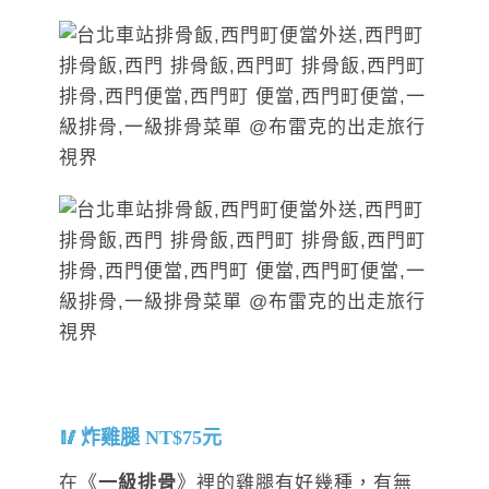
炸雞腿 NT$75元
在《
一級排骨
》裡的雞腿有好幾種，有無