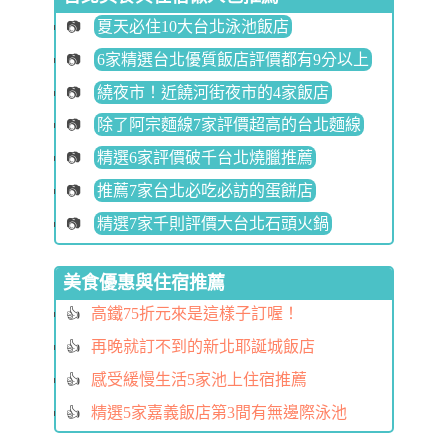
夏天必住10大台北泳池飯店
6家精選台北優質飯店評價都有9分以上
繞夜市！近饒河街夜市的4家飯店
除了阿宗麵線7家評價超高的台北麵線
精選6家評價破千台北燒臘推薦
推薦7家台北必吃必訪的蛋餅店
精選7家千則評價大台北石頭火鍋
美食優惠與住宿推薦
高鐵75折元來是這樣子訂喔！
再晚就訂不到的新北耶誕城飯店
感受緩慢生活5家池上住宿推薦
精選5家嘉義飯店第3間有無邊際泳池