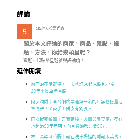
評論
1位網友投票評論
5
關於本文評論的商家、商品、景點、議
題、方法，你給幾顆星呢？
歡迎一起點擊星號參與評論唷！
延伸閱讀
前面的不講武德，一次就訂50組大腸包小腸，
20年小貨車烤香腸
阿弘潤餅｜全台網路票選第一名的巨無霸份量冠
軍潤餅！全麥手工餅皮有夠強大
同安街麵線羹｜只賣麵線、肉羹與臭豆腐古亭在
地超過50年老店，而且通通都只要50元
林口高粱酒香腸｜藏在洗車場裡的隱藏版美食，