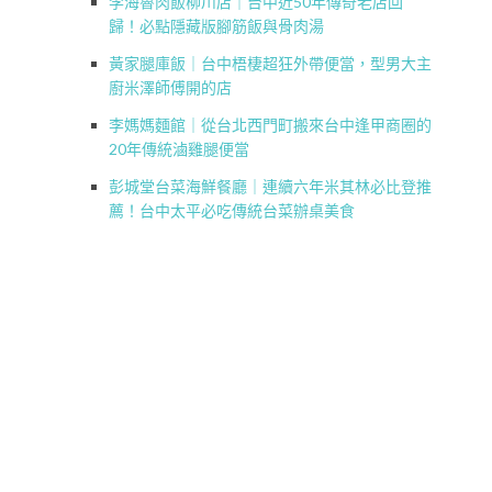
李海魯肉飯柳川店｜台中近50年傳奇老店回
歸！必點隱藏版腳筋飯與骨肉湯
黃家腿庫飯｜台中梧棲超狂外帶便當，型男大主
廚米澤師傅開的店
李媽媽麵館｜從台北西門町搬來台中逢甲商圈的
20年傳統滷雞腿便當
彭城堂台菜海鮮餐廳｜連續六年米其林必比登推
薦！台中太平必吃傳統台菜辦桌美食