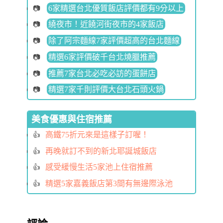
6家精選台北優質飯店評價都有9分以上
繞夜市！近饒河街夜市的4家飯店
除了阿宗麵線7家評價超高的台北麵線
精選6家評價破千台北燒臘推薦
推薦7家台北必吃必訪的蛋餅店
精選7家千則評價大台北石頭火鍋
美食優惠與住宿推薦
高鐵75折元來是這樣子訂喔！
再晚就訂不到的新北耶誕城飯店
感受緩慢生活5家池上住宿推薦
精選5家嘉義飯店第3間有無邊際泳池