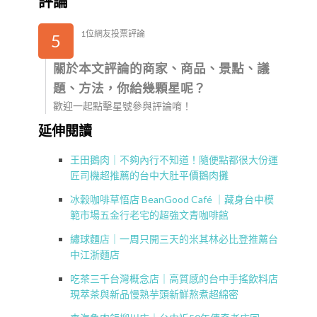
評論
1位網友投票評論
5
關於本文評論的商家、商品、景點、議
題、方法，你給幾顆星呢？
歡迎一起點擊星號參與評論唷！
延伸閱讀
王田鵝肉｜不夠內行不知道！隨便點都很大份運
匠司機超推薦的台中大肚平價鵝肉攤
冰穀咖啡草悟店 BeanGood Café ｜藏身台中模
範市場五金行老宅的超強文青咖啡館
繡球麵店｜一周只開三天的米其林必比登推薦台
中江浙麵店
吃茶三千台灣概念店｜高質感的台中手搖飲料店
現萃茶與新品慢熟芋頭新鮮熬煮超綿密