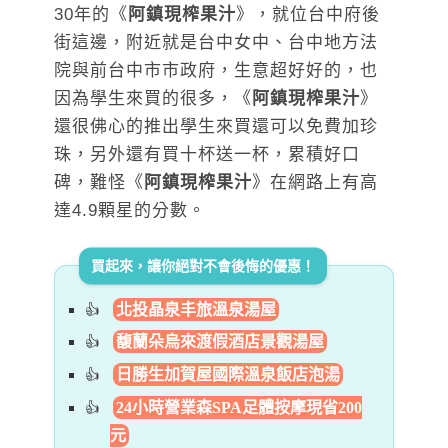
30年的《
阿鎮現榨果汁
》，就位台中府後
街這邊，附近就是台中女中、台中地方法
院與前台中市市政府，生意超好好的，也
因為學生來買的很多，《
阿鎮現榨果汁
》
還很佛心的推出學生來買還可以免費加珍
珠，另外還有買十杯送一杯，累積好口
碑，難怪《
阿鎮現榨果汁
》在網路上有高
達4.9顆星的分數。
買起來，讓你絕對不會後悔的優惠！
北投晶泉丰旅溫泉湯屋
馥蘭朵烏來渡假酒店景觀湯屋
日勝生加賀屋國際溫泉飯店泡湯
24小時營業森SPA足體按摩現省200
元