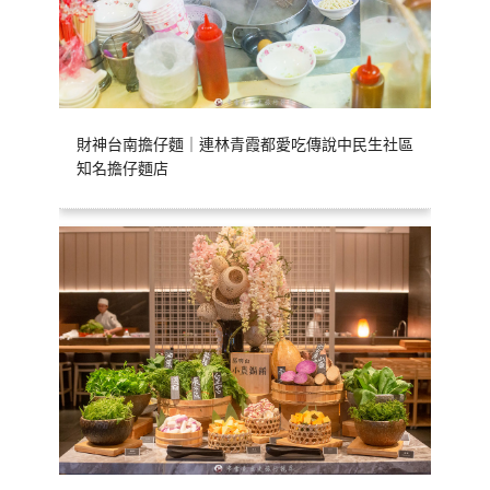
財神台南擔仔麵｜連林青霞都愛吃傳說中民生社區
知名擔仔麵店