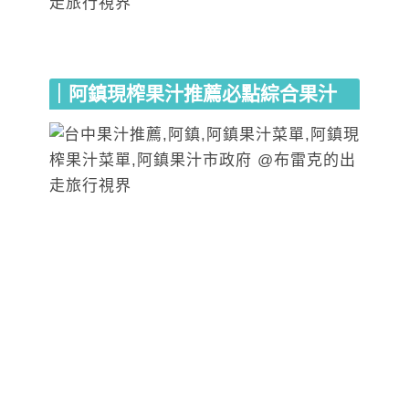
｜
阿鎮現榨果汁
推薦必點綜合果汁