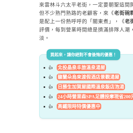
來雲林斗六太平老街，一定要朝聖這間開
但不少熟門熟路的老顧客，來《
老街碗
是配上一份熱呼呼的「關東煮」，《
老
評價，每到營業時間總是擠滿排隊人潮
淡。
買起來，讓你絕對不會後悔的優惠！
北投晶泉丰旅溫泉湯屋
馥蘭朵烏來渡假酒店景觀湯屋
日勝生加賀屋國際溫泉飯店泡湯
24小時營業森SPA足體按摩現省200
高鐵限時特價優惠中