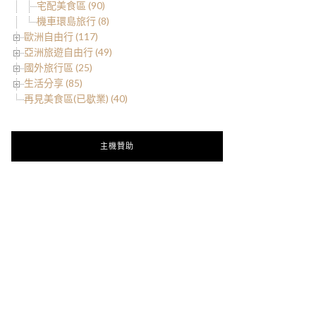
宅配美食區 (90)
機車環島旅行 (8)
歐洲自由行 (117)
亞洲旅遊自由行 (49)
國外旅行區 (25)
生活分享 (85)
再見美食區(已歇業) (40)
主機贊助