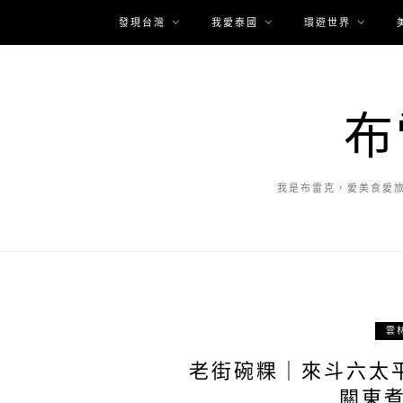
發現台灣
我愛泰國
環遊世界
布
我是布雷克，愛美食愛
雲
老街碗粿｜來斗六太
關東