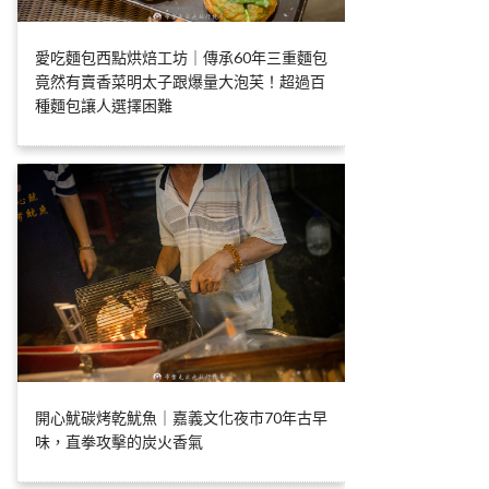
愛吃麵包西點烘焙工坊｜傳承60年三重麵包
竟然有賣香菜明太子跟爆量大泡芙！超過百
種麵包讓人選擇困難
開心魷碳烤乾魷魚｜嘉義文化夜市70年古早
味，直拳攻擊的炭火香氣