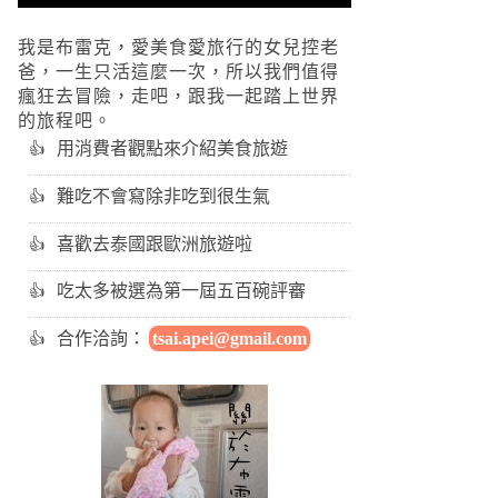
我是布雷克，愛美食愛旅行的女兒控老
爸，一生只活這麼一次，所以我們值得
瘋狂去冒險，走吧，跟我一起踏上世界
的旅程吧。
用消費者觀點來介紹美食旅遊
難吃不會寫除非吃到很生氣
喜歡去泰國跟歐洲旅遊啦
吃太多被選為第一屆五百碗評審
合作洽詢：
tsai.apei@gmail.com