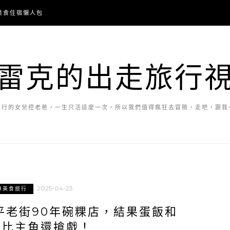
美食住宿懶人包
雷克的出走旅行
旅行的女兒控老爸，一生只活這麼一次，所以我們值得瘋狂去冒險，走吧，跟我
2025-04-23
林美食旅行
平老街90年碗粿店，結果蛋飯和
煮比主角還搶戲！