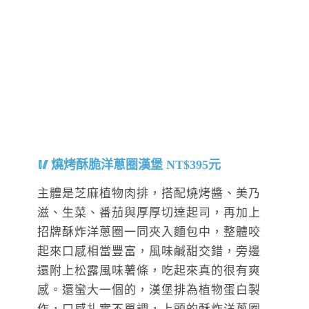
燒烤酥脆洋蔥圈漢堡 NT$395元
主體是芝麻植物肉排，搭配燒烤醬、美乃
滋、生菜、番茄與厚厚切達起司，再加上
招牌酥炸洋蔥圈一同夾入麵包中，整體咬
起來口感相當豐富，風味鹹甜交錯，旁邊
還附上松露風味薯條，吃起來真的很有爽
感。還蠻大一個的，漢堡排為植物蛋白製