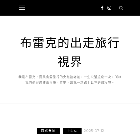
布雷克的出走旅行
視界
我是布雷克，愛美食愛旅行的女兒控老爸，一生只活這麼一次，所以
我們值得瘋狂去冒險，走吧，跟我一起踏上世界的旅程吧。
2025-07-12
西式餐廳
中山站