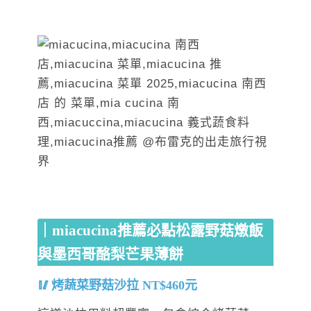
｜miacucina推薦必點松露野菇燉飯
與墨西哥酪梨芒果薄餅
烤蔬菜野菇沙拉 NT$460元