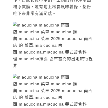
作，口感扎實不單調，上頭的酥炸洋蔥圈
增添爽脆，還有附上松露風味薯條，整份
吃下來非常有滿足感。