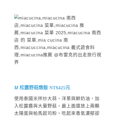
松露野菇燉飯 NT$425元
使用泰國米拌炒大蒜、洋蔥與鮮奶油，加
入松露醬與大量野菇，最上面還放上兩顆
太陽蛋與帕馬起司粉，吃起來香氣濃郁卻