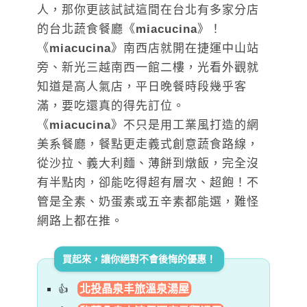
人，那你更該試試這間在台北有多家分店
的台北蔬食餐廳《
miacucina
》！
《
miacucina
》南西店就開在捷運中山站
旁、新光三越南西一館二樓，光看外觀就
知道是高人氣店，平日晚餐時段幾乎客
滿，要吃還真的得先訂位。
《
miacucina
》不只是用工業風打造的網
美系餐廳，餐點更走義式創意蔬食路線，
從沙拉、義大利麵、薄餅到燉飯，完全沒
有半點肉，卻能吃得超有層次、超飽！不
管是全素、奶蛋素或五辛素都能選，難怪
網路上都在推。
買起來，讓你絕對不會後悔的優惠！
北投晶泉丰旅溫泉湯屋