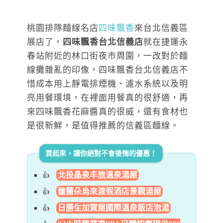
桃園排隊麵線名店
四味飄香
來台北信義區
展店了，
四味飄香台北信義店
就在捷運永
春站附近的林口街夜市周圍，一改對於麵
線攤雜亂的印像，四味飄香台北信義店不
惜成本用上靜電排煙機、濾水系統以及明
亮用餐環境，在裡面用餐真的很舒適，再
來四味飄香花麻醬真的很威，還有食材也
是很新鮮，是值得推薦的信義區麵線。
買起來，讓你絕對不會後悔的優惠！
北投晶泉丰旅溫泉湯屋
馥蘭朵烏來渡假酒店景觀湯屋
日勝生加賀屋國際溫泉飯店泡湯