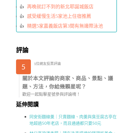
再晚就訂不到的新北耶誕城飯店
感受緩慢生活5家池上住宿推薦
精選5家嘉義飯店第3間有無邊際泳池
評論
1位網友投票評論
5
關於本文評論的商家、商品、景點、議
題、方法，你給幾顆星呢？
歡迎一起點擊星號參與評論唷！
延伸閱讀
同安街麵線羹｜只賣麵線、肉羹與臭豆腐古亭在
地超過50年老店，而且通通都只要50元