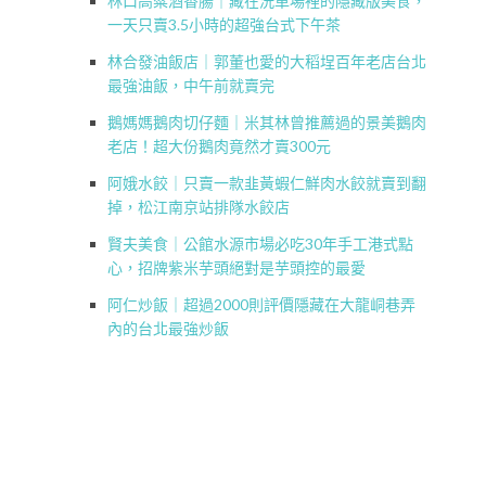
林口高粱酒香腸｜藏在洗車場裡的隱藏版美食，
一天只賣3.5小時的超強台式下午茶
林合發油飯店｜郭董也愛的大稻埕百年老店台北
最強油飯，中午前就賣完
鵝媽媽鵝肉切仔麵｜米其林曾推薦過的景美鵝肉
老店！超大份鵝肉竟然才賣300元
阿娥水餃｜只賣一款韭黃蝦仁鮮肉水餃就賣到翻
掉，松江南京站排隊水餃店
賢夫美食｜公館水源市場必吃30年手工港式點
心，招牌紫米芋頭絕對是芋頭控的最愛
阿仁炒飯｜超過2000則評價隱藏在大龍峒巷弄
內的台北最強炒飯