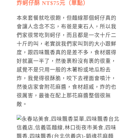
炸蚵仔酥 NT$75元（單點）
本來套餐就吃很飽，但麵線那個蚵仔真的
會讓人念念不忘，布爸是東石人，所以我
們家很常吃到蚵仔，而且都是一次十斤二
十斤的叫，老實說我們家叫到的大小跟鮮
度，跟四味飄香真的是差不多，食材選得
好就贏一半了，然後裹粉沒有裹的很重，
感覺不是只用一般的木薯粉或地瓜粉去
炸，我覺得很酥脆，咬下去裡面會噴汁，
然後店家會附花麻醬，食材超威，炸的也
很厲害，最後在配上那花麻醬整個很無
敵。