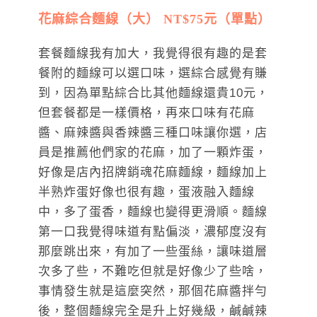
花麻綜合麵線（大） NT$75元（單點）
套餐麵線我有加大，我覺得很有趣的是套
餐附的麵線可以選口味，選綜合感覺有賺
到，因為單點綜合比其他麵線還貴10元，
但套餐都是一樣價格，再來口味有花麻
醬、麻辣醬與香辣醬三種口味讓你選，店
員是推薦他們家的花麻，加了一顆炸蛋，
好像是店內招牌銷魂花麻麵線，麵線加上
半熟炸蛋好像也很有趣，蛋液融入麵線
中，多了蛋香，麵線也變得更滑順。麵線
第一口我覺得味道有點偏淡，濃郁度沒有
那麼跳出來，有加了一些蛋絲，讓味道層
次多了些，不難吃但就是好像少了些啥，
事情發生就是這麼突然，那個花麻醬拌勻
後，整個麵線完全是升上好幾級，鹹鹹辣