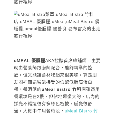
uMEAL 優膳糧
AKA控醣首席總鋪師，主要
就由營養師跟廚師配合，能夠精準的控
醣，但又能讓食材吃起來很美味，算是朋
友圈裡面還蠻能接受的低醣低脂高蛋白
餐，餐酒館的
uMeal Bistro 竹科店
雖然用
餐環境是在2樓，但佔地還蠻大的，店內的
採光不錯還很有多綠色植披，感覺很舒
適，大概中午用餐時段，
uMeal Bistro 竹