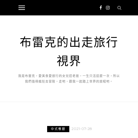
布雷克的出走旅行
視界
我是布雷克，愛美食愛旅行的女兒控老爸，一生只活這麼一次，所以
我們值得瘋狂去冒險，走吧，跟我一起踏上世界的旅程吧。
2021-07-28
中式餐廳