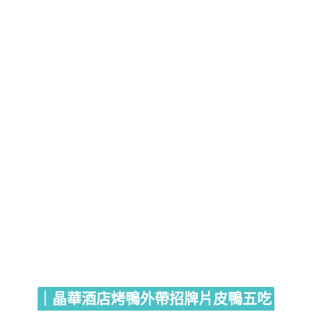
｜晶華酒店烤鴨外帶招牌片皮鴨五吃