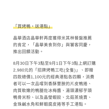
「買烤鴨‧送港點」
晶華酒店晶華軒再度獲得米其林餐盤推薦
的肯定，「晶華美食到你」與饕客同慶，
推出回饋活動。
8月30日下午3點至9月1日下午3點上網訂購
2,980元的「招牌烤鴨三吃(全隻)」、即贈
四款總價1,100元的經典港點各四顆，消費
者可以一次品嚐到香酥豐腴的片皮鴨捲、
肉質軟嫩的鴨腿佐冰梅醬、湯頭濃郁芋頭
鴨骨米粉、以及晶瑩蝦餃、北菇蒸燒賣、
金珠鹹水角和鮮蝦腐皮捲等手工港點。