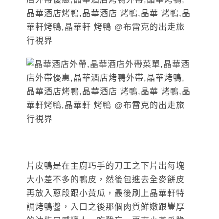
片皮鴨是在主廚巧手的刀工之下片出每塊
大小差不多的鴨皮，然後包進去全麥餅皮
再放入蔥段跟小黃瓜，最後刷上晶華軒特
調烤鴨醬，入口之後那個肉質鮮嫩跟豐厚