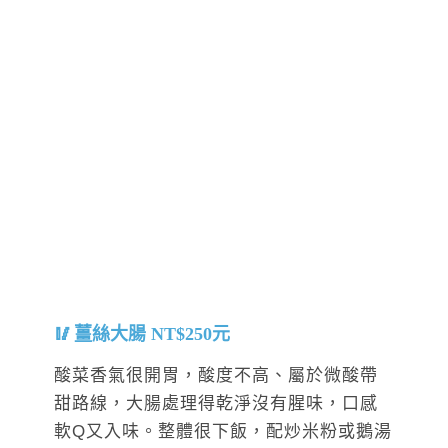
薑絲大腸 NT$250元
酸菜香氣很開胃，酸度不高、屬於微酸帶
甜路線，大腸處理得乾淨沒有腥味，口感
軟Q又入味。整體很下飯，配炒米粉或鵝湯