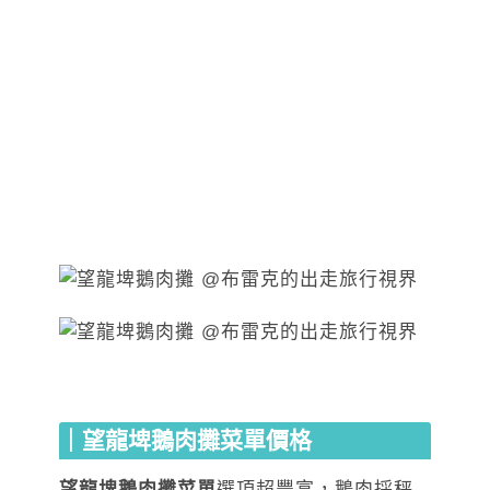
｜望龍埤鵝肉攤菜單價格
望龍埤鵝肉攤菜單
選項超豐富，鵝肉採秤