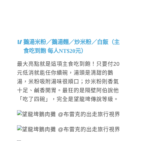
鵝湯米粉／鵝湯麵／炒米粉／白飯（主
食吃到飽 每人NT$20元）
最大亮點就是這項主食吃到飽！只要付20
元低消就能任你續碗，湯頭是清甜的鵝
湯，米粉吸附湯味很順口；炒米粉則香氣
十足、鹹香開胃。最狂的是隔壁阿伯說他
「吃了四碗」，完全是望龍埤傳說等級。