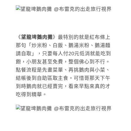
《
望龍埤鵝肉攤
》最特別的就是紅布條上
那句「炒米粉、白飯、鵝湯米粉、鵝湯麵
請自取」，只要每人付20元低消就能吃到
飽，小朋友甚至免費，整個佛心到不行。
點餐流程是先畫菜單、再挑鵝肉與小菜、
結帳後到自助區取主食。可惜哥那天下午
到時鵝肉就已經賣完，看來早點來真的才
吃得到精華。