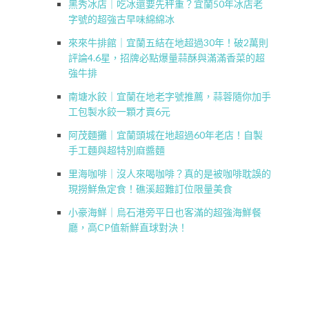
黑秀冰店｜吃冰還要先秤重？宜蘭50年冰店老
字號的超強古早味綿綿冰
來來牛排館｜宜蘭五結在地超過30年！破2萬則
評論4.6星，招牌必點爆量蒜酥與滿滿香菜的超
強牛排
南塘水餃｜宜蘭在地老字號推薦，蒜蓉隨你加手
工包製水餃一顆才賣6元
阿茂麵攤｜宜蘭頭城在地超過60年老店！自製
手工麵與超特別麻醬麵
里海咖啡｜沒人來喝咖啡？真的是被咖啡耽誤的
現撈鮮魚定食！礁溪超難訂位限量美食
小豪海鮮｜烏石港旁平日也客滿的超強海鮮餐
廳，高CP值新鮮直球對決！