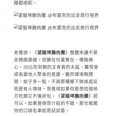
麵都絕配。
老實說，《
望龍埤鵝肉攤
》整體來講不是
走精緻路線，但勝在份量實在、價格佛
心。20元吃到飽的主食真的太猛，難怪會
成為當地人聚會的首選。雖然環境略簡
陋、蚊子多一點，不過那種鄉下辦桌感反
而更有人情味。哥覺得如果你是想找個地
方吃飽又不傷荷包，《
望龍埤鵝肉攤
》超
可以。如果覺得哥介紹的不錯，那也推薦
你的口袋名單給哥試試看。