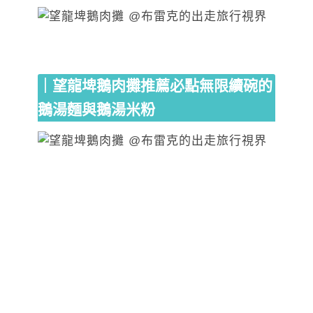
｜望龍埤鵝肉攤推薦必點無限續碗的
鵝湯麵與鵝湯米粉