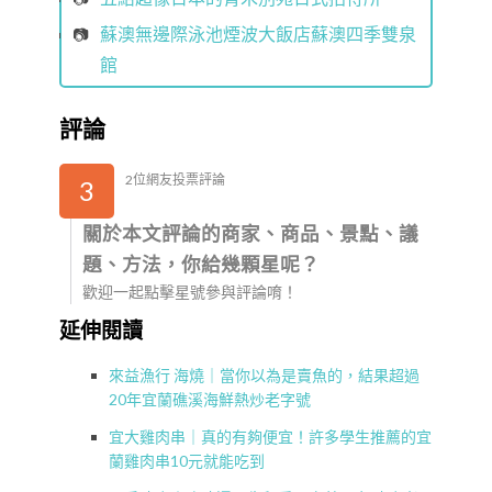
蘇澳無邊際泳池煙波大飯店蘇澳四季雙泉
館
評論
2位網友投票評論
3
關於本文評論的商家、商品、景點、議
題、方法，你給幾顆星呢？
歡迎一起點擊星號參與評論唷！
延伸閱讀
來益漁行 海燒｜當你以為是賣魚的，結果超過
20年宜蘭礁溪海鮮熱炒老字號
宜大雞肉串｜真的有夠便宜！許多學生推薦的宜
蘭雞肉串10元就能吃到