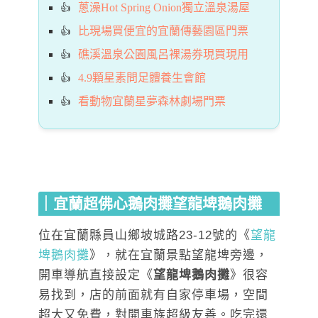
蔥澡Hot Spring Onion獨立溫泉湯屋
比現場買便宜的宜蘭傳藝園區門票
礁溪溫泉公園風呂裸湯券現買現用
4.9顆星素問足體養生會館
看動物宜蘭星夢森林劇場門票
｜宜蘭超佛心鵝肉攤望龍埤鵝肉攤
位在宜蘭縣員山鄉坡城路23-12號的《
望龍
埤鵝肉攤
》，就在宜蘭景點望龍埤旁邊，
開車導航直接設定《
望龍埤鵝肉攤
》很容
易找到，店的前面就有自家停車場，空間
超大又免費，對開車族超級友善。吃完還