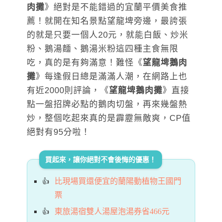
肉攤
》絕對是不能錯過的宜蘭平價美食推
薦！就開在知名景點望龍埤旁邊，最誇張
的就是只要一個人20元，就能白飯、炒米
粉、鵝湯麵、鵝湯米粉這四種主食無限
吃，真的是有夠滿意！難怪《
望龍埤鵝肉
攤
》每逢假日總是滿滿人潮，在網路上也
有近2000則評論，《
望龍埤鵝肉攤
》直接
點一盤招牌必點的鵝肉切盤，再來幾盤熱
炒，整個吃起來真的是霹靂無敵爽，CP值
絕對有95分啦！
買起來，讓你絕對不會後悔的優惠！
比現場買還便宜的蘭陽動植物王國門
票
東旅湯宿雙人湯屋泡湯券省466元