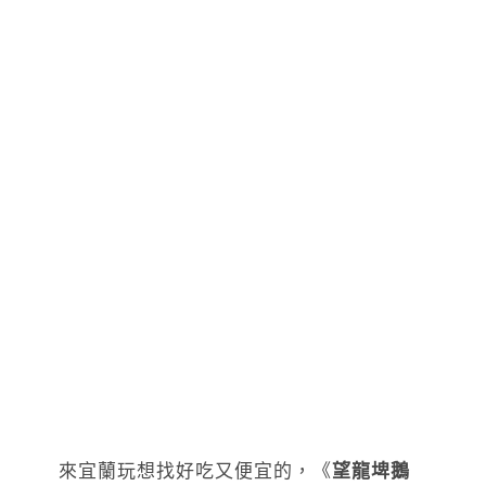
來宜蘭玩想找好吃又便宜的，《
望龍埤鵝