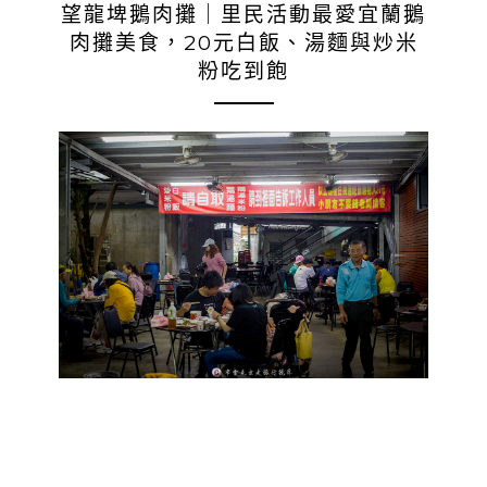
望龍埤鵝肉攤｜里民活動最愛宜蘭鵝
肉攤美食，20元白飯、湯麵與炒米
粉吃到飽