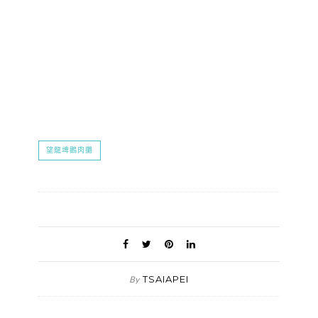
望龍埤鵝肉攤
TSAIAPEI
By