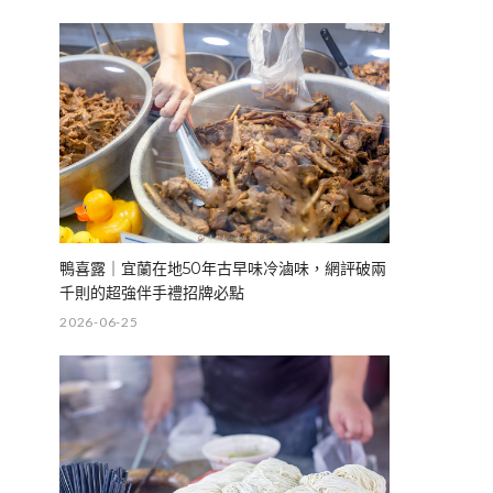
鴨喜露｜宜蘭在地50年古早味冷滷味，網評破兩
千則的超強伴手禮招牌必點
2026-06-25