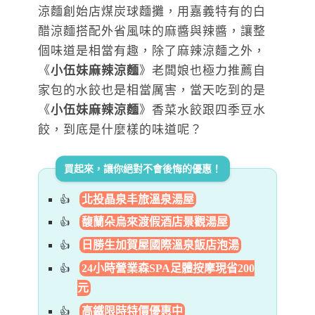
涼麵創始店煤炭球麵攤，用嘉義特有的白
醋涼麵搭配外省風味的麻醬與辣醬，讓整
個味道是相當有趣，除了麻辣涼麵之外，
《
小伍妹麻辣涼麵
》老闆娘也極力推薦自
家包的水餃也是相當厲害，當天吃到的是
《
小伍妹麻辣涼麵
》香菜水餃跟四季豆水
餃，到底是什麼樣的味道呢？
買起來，讓你絕對不會後悔的優惠！
北投晶泉丰旅溫泉湯屋
馥蘭朵烏來渡假酒店景觀湯屋
日勝生加賀屋國際溫泉飯店泡湯
24小時營業森SPA足體按摩現省200
元
高鐵限時特價優惠中