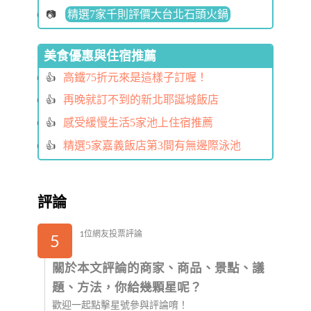
精選7家千則評價大台北石頭火鍋
美食優惠與住宿推薦
高鐵75折元來是這樣子訂喔！
再晚就訂不到的新北耶誕城飯店
感受緩慢生活5家池上住宿推薦
精選5家嘉義飯店第3間有無邊際泳池
評論
1位網友投票評論
5
關於本文評論的商家、商品、景點、議
題、方法，你給幾顆星呢？
歡迎一起點擊星號參與評論唷！