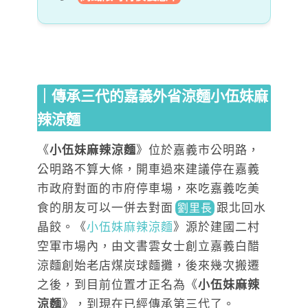
｜傳承三代的嘉義外省涼麵小伍妹麻
辣涼麵
《
小伍妹麻辣涼麵
》位於嘉義市公明路，
公明路不算大條，開車過來建議停在嘉義
市政府對面的市府停車場，來吃嘉義吃美
食的朋友可以一併去對
面
跟北
回水
劉里長
晶餃。《
小伍妹麻辣涼麵
》源於建國二村
空軍市場內，由文書雲女士創立嘉義白醋
涼麵創始老店煤炭球麵攤，後來幾次搬遷
之後，到目前位置才正名為《
小伍妹麻辣
涼麵
》，到現在已經傳承第三代了。