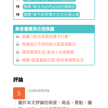
推薦7家台北必吃必訪的蛋餅店
精選7家千則評價大台北石頭火鍋
美食優惠與住宿推薦
高鐵75折元來是這樣子訂喔！
再晚就訂不到的新北耶誕城飯店
感受緩慢生活5家池上住宿推薦
精選5家嘉義飯店第3間有無邊際泳池
評論
1位網友投票評論
5
關於本文評論的商家、商品、景點、議