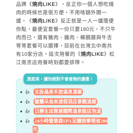
品牌《
燒肉LIKE
》，反正你一個人想吃燒
肉的時候也是很方便，不用啥額外開一
爐，《
燒肉LIKE
》反正就是一人一爐隨便
你點，最便宜套餐一份只要180元，不只牛
肉而已，還有豬肉、雞肉、橫膈膜與牛舌
等等套餐可以選擇，目前在台灣北中南共
有10家分店，這次用餐的《
燒肉LIKE
》松
江南京店用餐時刻都要排隊。
買起來，讓你絕對不會後悔的優惠！
北投晶泉丰旅溫泉湯屋
馥蘭朵烏來渡假酒店景觀湯屋
日勝生加賀屋國際溫泉飯店泡湯
24小時營業森SPA足體按摩現省200
元