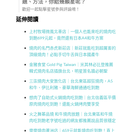
題、方法，你給幾顆星呢？
歡迎一起點擊星號參與評論唷！
延伸閱讀
上村牧場微風北車店｜一個人也能來吃的燒肉吃
到飽699元起，竟然還有日本A4和牛方案
燒肉的名門赤虎新莊店｜新莊就能吃到超厲害的
頂級燒肉！必點手切牛舌與日本國產牛
金豬食堂 Gold Pig Taiwan｜米其林必比登推薦
韓式燒肉名店插旗台北，明星簽名牆必朝聖
三柒燒肉大安敦化店｜台北東區超狂燒肉，A5
和牛、伊比利豬、豪華海鮮通通吃到飽
想肉了自助式火鍋燒肉吃到飽｜台北信義區平價
原肉燒肉吃到飽！還能火鍋烤肉雙享受
火之舞蓁品燒 和牛燒肉放題｜台北東區和牛燒
肉吃到飽老字號吃過的網友都推薦說品質很穩定
樂樂燒肉蘆洲店｜659元就能燒肉吃到飽！直上