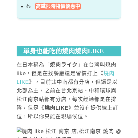
高鐵限時特價優惠中
｜單身也能吃的燒肉燒肉LIKE
在日本稱為「
焼肉ライク
」在台灣叫焼肉
like，但是在找餐廳還是習慣打上《
燒肉
LIKE
》，目前北中南都有分店，但還是以
北部為主，之前在
台北京站、中和環球與
松江南京站都有分店
，每次經過都是在排
隊，但是《
燒肉LIKE
》並沒有提供線上訂
位，所以你只能在現場候位。