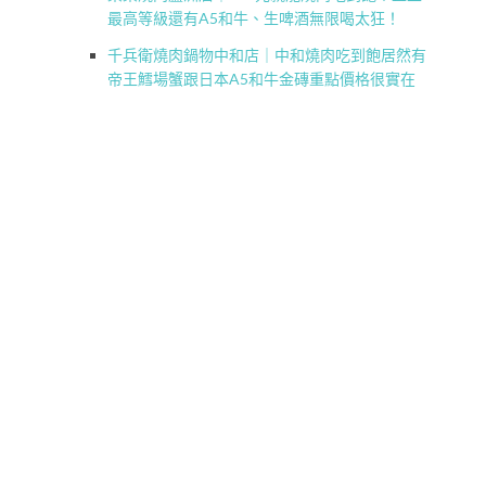
最高等級還有A5和牛、生啤酒無限喝太狂！
千兵衛燒肉鍋物中和店｜中和燒肉吃到飽居然有
帝王鱈場蟹跟日本A5和牛金磚重點價格很實在