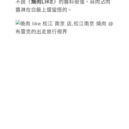
不說《
燒肉LIKE
》的醬料很強，蒜肉沾肉
醬淋在白飯上還蠻搭的。