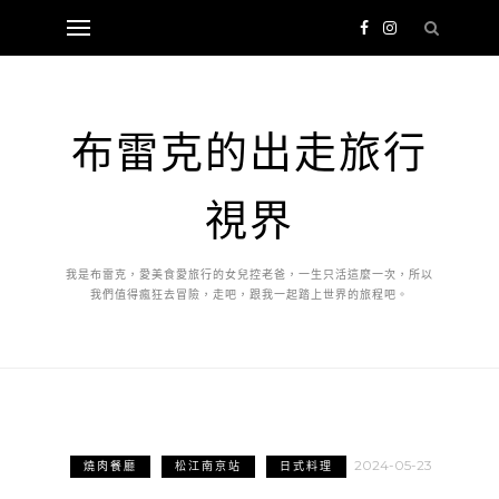
布雷克的出走旅行
視界
我是布雷克，愛美食愛旅行的女兒控老爸，一生只活這麼一次，所以
我們值得瘋狂去冒險，走吧，跟我一起踏上世界的旅程吧。
2024-05-23
燒肉餐廳
松江南京站
日式料理