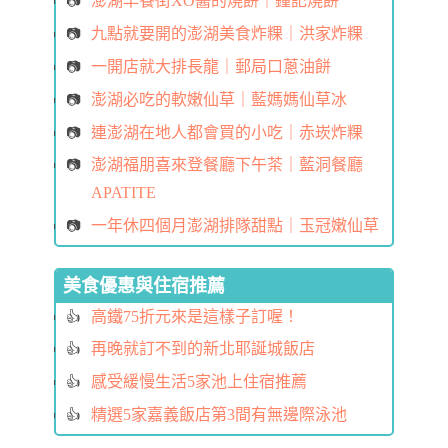
澎湖早餐街XO醬的燒餅｜鐘記燒餅
九點就要開的澎湖美食炸粿｜洪家炸粿
一開店就大排長龍｜郵局口蔥油餅
澎湖必吃的軟嫩仙草｜藍媽媽仙草冰
連澎湖在地人都會買的小吃｜赤崁炸粿
澎湖福朋喜來登餐廳下午茶｜藍洞餐廳
APATITE
一年休四個月澎湖排隊甜點｜玉冠嫩仙草
美食優惠與住宿推薦
高鐵75折元來是這樣子訂喔！
再晚就訂不到的新北耶誕城飯店
感受緩慢生活5家池上住宿推薦
精選5家嘉義飯店第3間有無邊際泳池