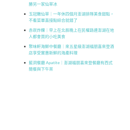
勝另一家仙草冰
玉冠嫩仙草｜一年休四個月澎湖排隊美食甜點，
不看菜單直接點綜合就錯了
赤崁炸粿｜早上在北辰晚上在民權路連澎湖在地
人都會買的小吃美食
聚味軒海鮮中餐廳｜來五星級澎湖福朋喜來登酒
店享受實惠新鮮的海產料理
藍洞餐廳 Apatite｜澎湖福朋喜來登餐廳有西式
簡餐與下午茶