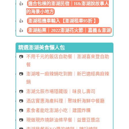
適合包棟的澎湖民宿｜H&澎湖說故事人
的海景小地方
澎湖租機車輸入【澎湖租車95折 】
澎湖船票｜2022澎湖花火節｜嘉義＆澎湖
精選澎湖美食懶人包
不用千元的飯店自助餐｜澎湖喜來登自助
餐
澎湖唯一麻辣鍋吃到飽｜新巴適經典麻辣
鍋
澎湖北辰市場隱藏版｜味良し壽司
酒店實惠海產料理｜聚味軒海鮮中餐廳
素食者能吃澎湖小吃｜建國炸粿
現做現炸燒餅油條早餐｜益豐豆漿店