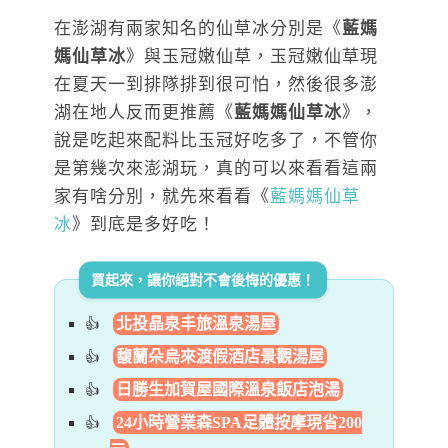
在澎湖有兩家知名的仙草冰分別是《
藍媽
媽仙草冰
》與玉冠嫩仙草，玉冠嫩仙草現
在夏天一到排隊排到很可怕，然後很多澎
湖在地人反而更推薦《
藍媽媽仙草冰
》，
說是吃起來配料比玉冠好吃多了，不管你
是第幾次來澎湖玩，真的可以來看看這兩
家有啥分別，就先來看看《
藍媽媽仙草
冰
》到底是多好吃！
買起來，讓你絕對不會後悔的優惠！
北投晶泉丰旅溫泉湯屋
馥蘭朵烏來渡假酒店景觀湯屋
日勝生加賀屋國際溫泉飯店泡湯
24小時營業森SPA足體按摩現省200