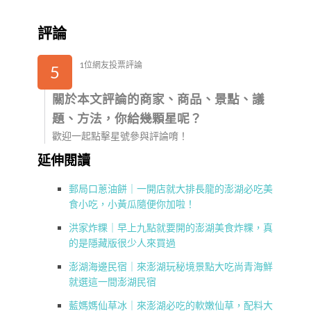
評論
1位網友投票評論
5
關於本文評論的商家、商品、景點、議
題、方法，你給幾顆星呢？
歡迎一起點擊星號參與評論唷！
延伸閱讀
郵局口蔥油餅｜一開店就大排長龍的澎湖必吃美
食小吃，小黃瓜隨便你加啦！
洪家炸粿｜早上九點就要開的澎湖美食炸粿，真
的是隱藏版很少人來買過
澎湖海邊民宿｜來澎湖玩秘境景點大吃尚青海鮮
就選這一間澎湖民宿
藍媽媽仙草冰｜來澎湖必吃的軟嫩仙草，配料大