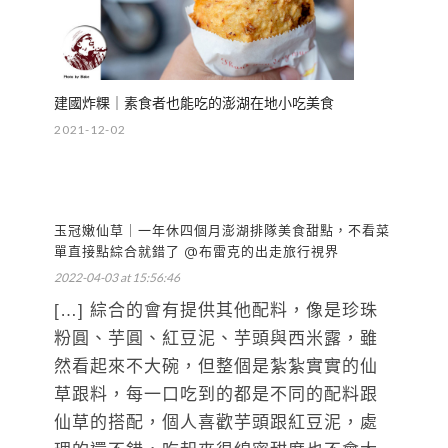
建國炸粿｜素食者也能吃的澎湖在地小吃美食
2021-12-02
玉冠嫩仙草｜一年休四個月澎湖排隊美食甜點，不看菜
單直接點綜合就錯了 @布雷克的出走旅行視界
2022-04-03 at 15:56:46
[…] 綜合的會有提供其他配料，像是珍珠
粉圓、芋圓、紅豆泥、芋頭與西米露，雖
然看起來不大碗，但整個是紮紮實實的仙
草跟料，每一口吃到的都是不同的配料跟
仙草的搭配，個人喜歡芋頭跟紅豆泥，處