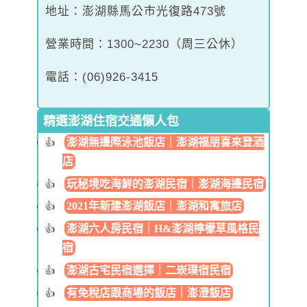
地址：澎湖縣馬公市光復路473號
營業時間：1300~2230（周三公休）
電話：(06)926-3415
精選澎湖住宿交通懶人包
澎湖無邊際泳池飯店｜澎湖福朋喜來登酒
店
玩秘境吃海鮮的澎湖民宿｜澎湖海邊民宿
2021年新建澎湖飯店｜澎湖和寓旅店
澎湖六人房民宿｜H&澎湖檸檬草風格民
宿
澎湖古宅民宿選擇｜二崁璞宿民宿
有免稅店跟商場的飯店｜澎澄飯店